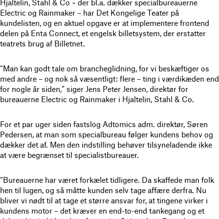
Hjaltelin, Stahl & Co – der bl.a. dækker specialbureauerne
Electric og Rainmaker – har Det Kongelige Teater på
kundelisten, og en aktuel opgave er at implementere frontend
delen på Enta Connect, et engelsk billetsystem, der erstatter
teatrets brug af Billetnet.
“Man kan godt tale om brancheglidning, for vi beskæftiger os
med andre – og nok så væsentligt: flere – ting i værdikæden end
for nogle år siden,” siger Jens Peter Jensen, direktør for
bureauerne Electric og Rainmaker i Hjaltelin, Stahl & Co.
For et par uger siden fastslog Adtomics adm. direktør, Søren
Pedersen, at man som specialbureau følger kundens behov og
dækker det af. Men den indstilling behøver tilsyneladende ikke
at være begrænset til specialistbureauer.
“Bureauerne har været forkælet tidligere. Da skaffede man folk
hen til lugen, og så måtte kunden selv tage affære derfra. Nu
bliver vi nødt til at tage et større ansvar for, at tingene virker i
kundens motor – det kræver en end-to-end tankegang og et