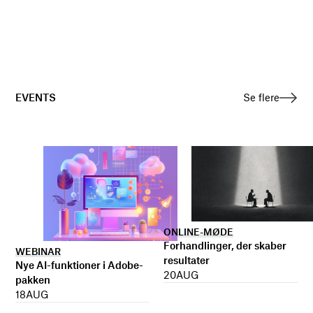
EVENTS
Se flere
ONLINE-MØDE
Forhandlinger, der skaber
WEBINAR
resultater
Nye AI-funktioner i Adobe-
20
AUG
pakken
18
AUG