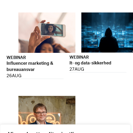
WEBINAR
WEBINAR
It- og data-sikkerhed
Influencer marketing &
27
AUG
bureauansvar
26
AUG