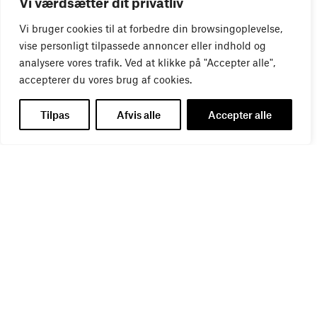
Vi værdsætter dit privatliv
WEBINAR
Vi bruger cookies til at forbedre din browsingoplevelse,
Virker kreative reklamer?
vise personligt tilpassede annoncer eller indhold og
01
SEP
analysere vores trafik. Ved at klikke på "Accepter alle",
accepterer du vores brug af cookies.
Tilpas
Afvis alle
Accepter alle