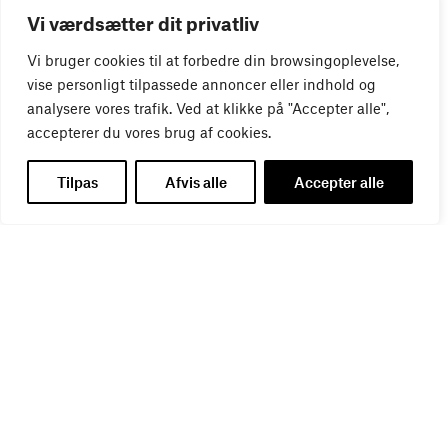
WEBINAR
Vi værdsætter dit privatliv
Virker kreative reklamer?
01
SEP
Vi bruger cookies til at forbedre din browsingoplevelse,
vise personligt tilpassede annoncer eller indhold og
analysere vores trafik. Ved at klikke på "Accepter alle",
accepterer du vores brug af cookies.
Tilpas
Afvis alle
Accepter alle