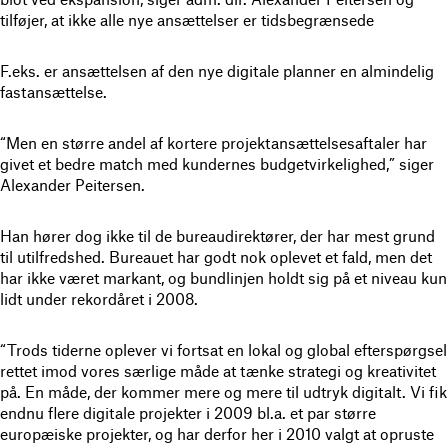
tilføjer, at ikke alle nye ansættelser er tidsbegrænsede
F.eks. er ansættelsen af den nye digitale planner en almindelig
fastansættelse.
“Men en større andel af kortere projektansættelsesaftaler har
givet et bedre match med kundernes budgetvirkelighed,” siger
Alexander Peitersen.
Han hører dog ikke til de bureaudirektører, der har mest grund
til utilfredshed. Bureauet har godt nok oplevet et fald, men det
har ikke været markant, og bundlinjen holdt sig på et niveau kun
lidt under rekordåret i 2008.
“Trods tiderne oplever vi fortsat en lokal og global efterspørgsel
rettet imod vores særlige måde at tænke strategi og kreativitet
på. En måde, der kommer mere og mere til udtryk digitalt. Vi fik
endnu flere digitale projekter i 2009 bl.a. et par større
europæiske projekter, og har derfor her i 2010 valgt at opruste