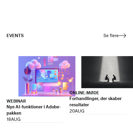
EVENTS
Se flere
ONLINE-MØDE
Forhandlinger, der skaber
WEBINAR
resultater
Nye AI-funktioner i Adobe-
20
AUG
pakken
18
AUG