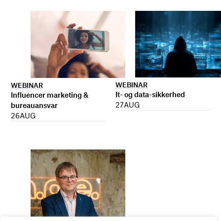
WEBINAR
WEBINAR
It- og data-sikkerhed
Influencer marketing &
27
AUG
bureauansvar
26
AUG