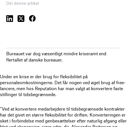
Del denne artikel
Bureauet var dog væsentligt mindre kriseramt end
flertallet af danske bureauer.
Under en krise er der brug for fleksibilitet på
personaleomkostningerne. Det får nogen ved øget brug af free-
lancere, men hos Reputation har man valgt at konvertere faste
stillinger til tidsbegrænsede.
“Ved at konvertere medarbejdere til tidsbegrænsede kontrakter
har det givet en større fleksibilitet for driften. Konverteringen er
sket i forbindelse med genbesættelser efter naturlig afgang eller
blot ved ekspansion, siger adm. dir. Alexander Peitersen og