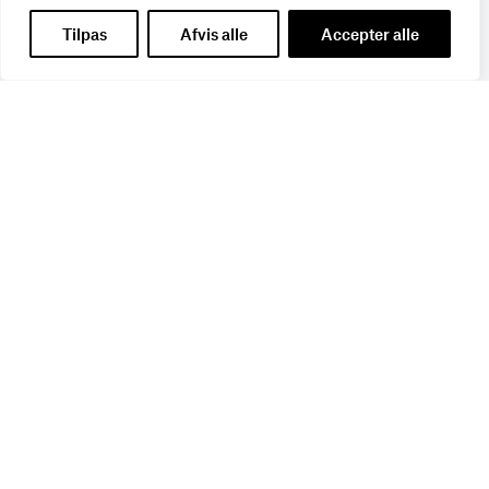
Tilpas
Afvis alle
Accepter alle
Få de seneste nyheder direkte i din
indbakke
Tilmeld dig Bureaubiz’ brief om bureauer, reklame og
marketing, og få samtidig information om nye job, navne,
kurser, konferencer, cases med mere.
Navn
*