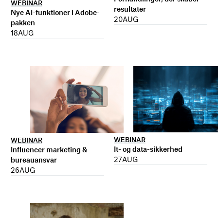
WEBINAR
resultater
Nye AI-funktioner i Adobe-
20
AUG
pakken
18
AUG
WEBINAR
WEBINAR
It- og data-sikkerhed
Influencer marketing &
27
AUG
bureauansvar
26
AUG