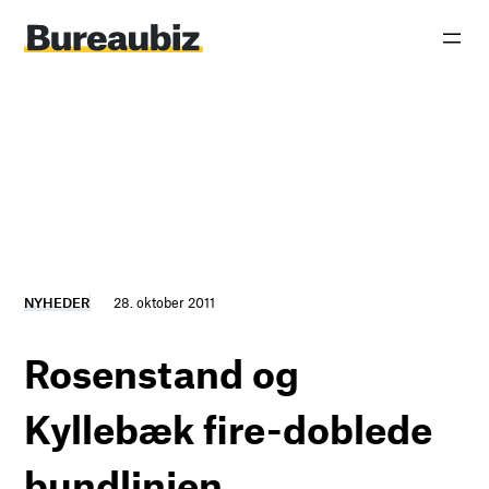
Spring
til
indhold
NYHEDER
28. oktober 2011
Rosenstand og
Kyllebæk fire-doblede
bundlinjen