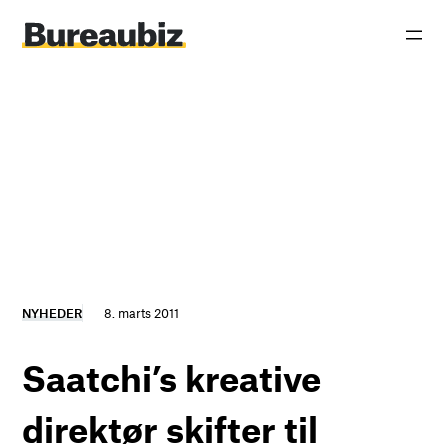
Spring
til
indhold
NYHEDER
8. marts 2011
Saatchi’s kreative
direktør skifter til