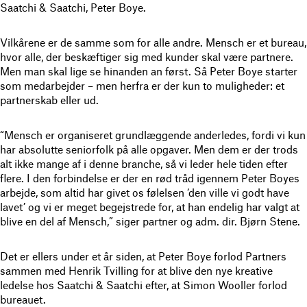
Saatchi & Saatchi, Peter Boye.
Vilkårene er de samme som for alle andre. Mensch er et bureau,
hvor alle, der beskæftiger sig med kunder skal være partnere.
Men man skal lige se hinanden an først. Så Peter Boye starter
som medarbejder – men herfra er der kun to muligheder: et
partnerskab eller ud.
“Mensch er organiseret grundlæggende anderledes, fordi vi kun
har absolutte seniorfolk på alle opgaver. Men dem er der trods
alt ikke mange af i denne branche, så vi leder hele tiden efter
flere. I den forbindelse er der en rød tråd igennem Peter Boyes
arbejde, som altid har givet os følelsen ‘den ville vi godt have
lavet’ og vi er meget begejstrede for, at han endelig har valgt at
blive en del af Mensch,” siger partner og adm. dir. Bjørn Stene.
Det er ellers under et år siden, at Peter Boye forlod Partners
sammen med Henrik Tvilling for at blive den nye kreative
ledelse hos Saatchi & Saatchi efter, at Simon Wooller forlod
bureauet.