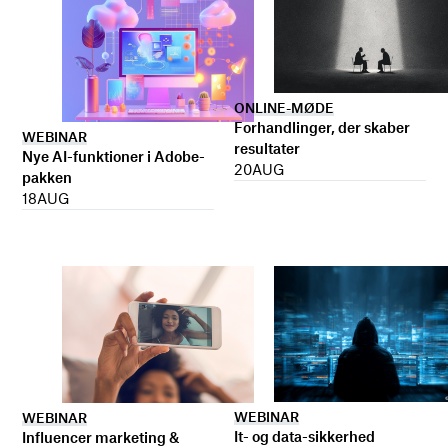
ONLINE-MØDE
Forhandlinger, der skaber
WEBINAR
resultater
Nye AI-funktioner i Adobe-
20
AUG
pakken
18
AUG
WEBINAR
WEBINAR
It- og data-sikkerhed
Influencer marketing &