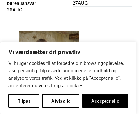
27
AUG
bureauansvar
26
AUG
Vi værdsætter dit privatliv
Vi bruger cookies til at forbedre din browsingoplevelse,
vise personligt tilpassede annoncer eller indhold og
WEBINAR
analysere vores trafik. Ved at klikke på "Accepter alle",
Virker kreative reklamer?
accepterer du vores brug af cookies.
01
SEP
Tilpas
Afvis alle
Accepter alle