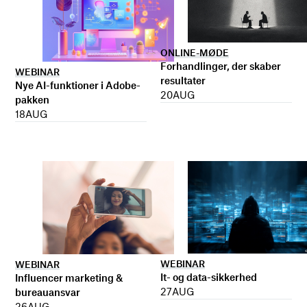
ONLINE-MØDE
Forhandlinger, der skaber
WEBINAR
resultater
Nye AI-funktioner i Adobe-
20
AUG
pakken
18
AUG
WEBINAR
WEBINAR
It- og data-sikkerhed
Influencer marketing &
27
AUG
bureauansvar
26
AUG