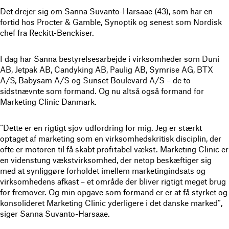
Det drejer sig om Sanna Suvanto-Harsaae (43), som har en
fortid hos Procter & Gamble, Synoptik og senest som Nordisk
chef fra Reckitt-Benckiser.
I dag har Sanna bestyrelsesarbejde i virksomheder som Duni
AB, Jetpak AB, Candyking AB, Paulig AB, Symrise AG, BTX
A/S, Babysam A/S og Sunset Boulevard A/S – de to
sidstnævnte som formand. Og nu altså også formand for
Marketing Clinic Danmark.
“Dette er en rigtigt sjov udfordring for mig. Jeg er stærkt
optaget af marketing som en virksomhedskritisk disciplin, der
ofte er motoren til få skabt profitabel vækst. Marketing Clinic er
en videnstung vækstvirksomhed, der netop beskæftiger sig
med at synliggøre forholdet imellem marketingindsats og
virksomhedens afkast – et område der bliver rigtigt meget brug
for fremover. Og min opgave som formand er er at få styrket og
konsolideret Marketing Clinic yderligere i det danske marked”,
siger Sanna Suvanto-Harsaae.