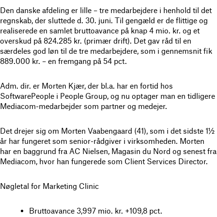
Den danske afdeling er lille – tre medarbejdere i henhold til det
regnskab, der sluttede d. 30. juni. Til gengæld er de flittige og
realiserede en samlet bruttoavance på knap 4 mio. kr. og et
overskud på 824.285 kr. (primær drift). Det gav råd til en
særdeles god løn til de tre medarbejdere, som i gennemsnit fik
889.000 kr. – en fremgang på 54 pct.
Adm. dir. er Morten Kjær, der bl.a. har en fortid hos
SoftwarePeople i People Group, og nu optager man en tidligere
Mediacom-medarbejder som partner og medejer.
Det drejer sig om Morten Vaabengaard (41), som i det sidste 1½
år har fungeret som senior-rådgiver i virksomheden. Morten
har en baggrund fra AC Nielsen, Magasin du Nord og senest fra
Mediacom, hvor han fungerede som Client Services Director.
Nøgletal for Marketing Clinic
Bruttoavance 3,997 mio. kr. +109,8 pct.