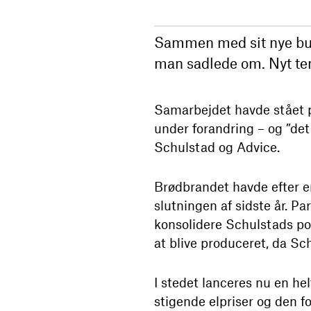
Sammen med sit nye bur
man sadlede om. Nyt tem
Samarbejdet havde stået på 
under forandring – og ”det
Schulstad og Advice.
Brødbrandet havde efter e
slutningen af sidste år. P
konsolidere Schulstads po
at blive produceret, da Sc
I stedet lanceres nu en h
stigende elpriser og den f