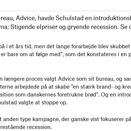
eau, Advice, havde Schulstad en introduktions
a: Stigende elpriser og gryende recession. Se d
i et års tid, men det lange forarbejde blev skubbet t
 er bare om at følge med”, som det konstateres i en
n længere proces valgt Advice som sit bureau, og sa
arterne arbejdede på at skabe ”en stærk brand- og krea
sition som danskernes foretrukne brød”. Og en intr
hulstad valgte at stoppe op.
elt anden type kampagne, der ganske vist fokuserer 
orestående recession.