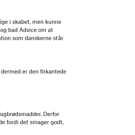
lige i skabet, men kunne
 – og bad Advice om at
ation som danskerne står
 dermed er den firkantede
 rugbrødsmadder. Derfor
e fordi det smager godt,