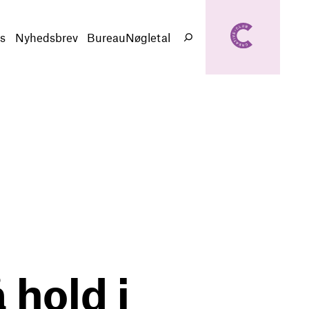
creativeclub.d
k
s
Nyhedsbrev
BureauNøgletal
Søg
hold i