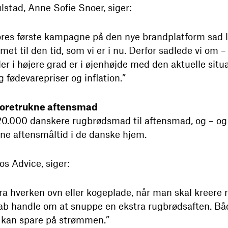
stad, Anne Sofie Snoer, siger:
t vores første kampagne på den nye brandplatform sad 
rmet til den tid, som vi er i nu. Derfor sadlede vi om
r i højere grad er i øjenhøjde med den aktuelle situ
 fødevarepriser og inflation.”
foretrukne aftensmad
0.000 danskere rugbrødsmad til aftensmad, og – og
kne aftensmåltid i de danske hjem.
os Advice, siger:
ra hverken ovn eller kogeplade, når man skal kreere
 handle om at snuppe en ekstra rugbrødsaften. Båd
 kan spare på strømmen.”