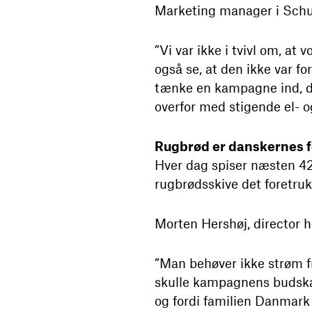
Marketing manager i Schul
”Vi var ikke i tvivl om, a
også se, at den ikke var fo
tænke en kampagne ind, de
overfor med stigende el- og
Rugbrød er danskernes 
Hver dag spiser næsten 42
rugbrødsskive det foretru
Morten Hershøj, director h
”Man behøver ikke strøm f
skulle kampagnens budskab
og fordi familien Danmark