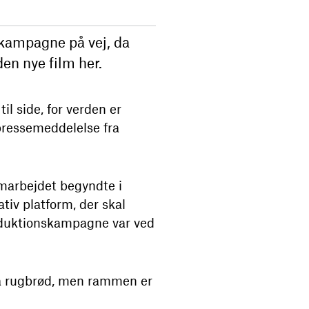
kampagne på vej, da
en nye film her.
il side, for verden er
 pressemeddelelse fra
marbejdet begyndte i
tiv platform, der skal
oduktionskampagne var ved
på rugbrød, men rammen er