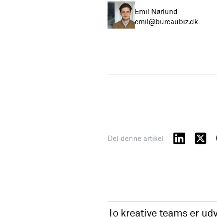
Emil Nørlund
emil@bureaubiz.dk
Del denne artikel
To kreative teams er udv