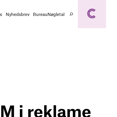
creativeclub.d
k
s
Nyhedsbrev
BureauNøgletal
Søg
EM i reklame