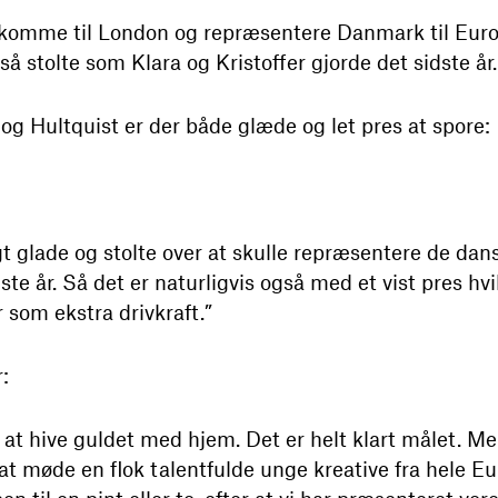
 komme til London og repræsentere Danmark til Eurobe
 stolte som Klara og Kristoffer gjorde det sidste år.
 Hultquist er der både glæde og let pres at spore:
ygt glade og stolte over at skulle repræsentere de dan
dste år. Så det er naturligvis også med et vist pres h
 som ekstra drivkraft.”
:
er at hive guldet med hjem. Det er helt klart målet. M
 møde en flok talentfulde unge kreative fra hele Eur