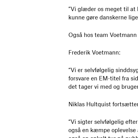
”Vi glæder os meget til at
kunne gøre danskerne ligeså
Også hos team Voetmann og
Frederik Voetmann:
“Vi er selvfølgelig sindds
forsvare en EM-titel fra si
det tager vi med og bruger
Niklas Hultquist fortsætter
“Vi sigter selvfølgelig eft
også en kæmpe oplevelse at