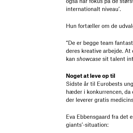
også har fokus på de størs
internationalt niveau’.
Hun fortæller om de udval
“De er begge team fantasti
deres kreative arbejde. At
kan
showcase
sit talent in
Noget at leve op til
Sidste år til Eurobests u
hæder i konkurrencen, da 
der leverer gratis medicin
Eva Ebbensgaard fra det en
giants’-situation: