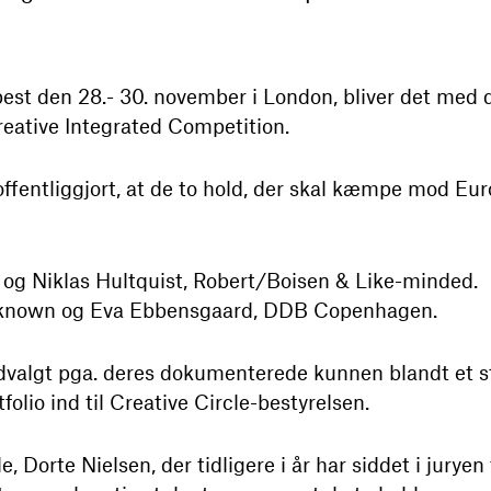
best den 28.- 30. november i London, bliver det med d
reative Integrated Competition.
offentliggjort, at de to hold, der skal kæmpe mod Euro
og Niklas Hultquist, Robert/Boisen & Like-minded.
known og Eva Ebbensgaard, DDB Copenhagen.
dvalgt pga. deres dokumenterede kunnen blandt et st
olio ind til Creative Circle-bestyrelsen.
, Dorte Nielsen, der tidligere i år har siddet i jurye