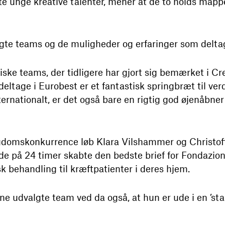
te unge kreative talenter, mener at de to holds mappe
gte teams og de muligheder og erfaringer som deltag
ske teams, der tidligere har gjort sig bemærket i Cr
 deltage i Eurobest er et fantastisk springbræt til v
ternationalt, er det også bare en rigtig god øjenåbner 
ngdomskonkurrence løb Klara Vilshammer og Christof
de på 24 timer skabte den bedste brief for Fondazio
sk behandling til kræftpatienter i deres hjem.
e udvalgte team ved da også, at hun er ude i en ’sta