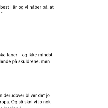
st i år, og vi håber på, at
 ”
ske faner – og ikke mindst
vilende på skuldrene, men
en derudover bliver det jo
opa. Og så skal vi jo nok