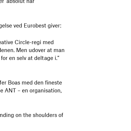
r ’absolut har
else ved Eurobest giver:
eative Circle-regi med
erdenen. Men udover at man
for en selv at deltage i.”
fer Boas med den fineste
ne ANT – en organisation,
nding on the shoulders of