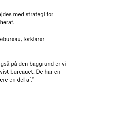
jdes med strategi for
heraf.
bureau, forklarer
 Også på den baggrund er vi
dvist bureauet. De har en
re en del af.”