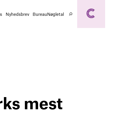
creativeclub.d
k
s
Nyhedsbrev
BureauNøgletal
Søg
rks mest