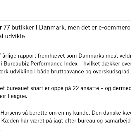
r 77 butikker i Danmark, men det er e-commerc
l udvikle.
’ årlige rapport fremhævet som Danmarks mest veldr
i Bureaubiz Performance Index – hvilket dækker over
tærk udvikling i både bruttoavance og overskudsgrad.
idet bureauet snart er oppe på 22 ansatte – og derme
nor League.
 Horsens så berette om en ny kunde: Den danske kæ
 Kæden har været på jagt efter bureau og samarbejdsp
.