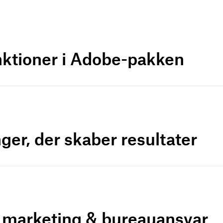
nktioner i Adobe-pakken
ger, der skaber resultater
r marketing & bureauansvar