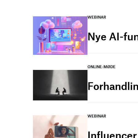
WEBINAR
Nye AI-fu
ONLINE-MØDE
Forhandlin
WEBINAR
Influence