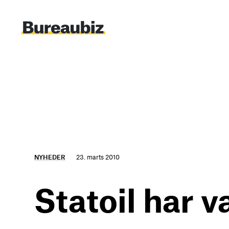
Spring
til
indhold
NYHEDER
23. marts 2010
Statoil har v