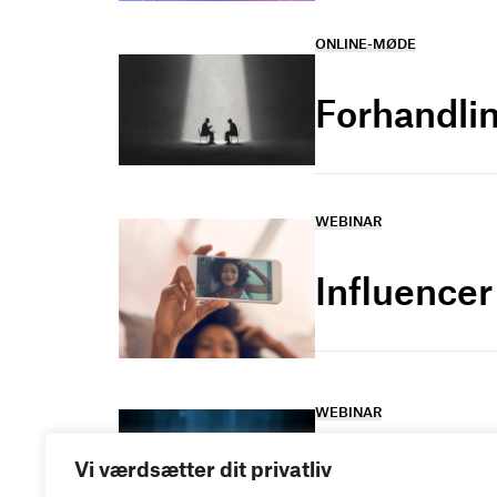
ONLINE-MØDE
Forhandlin
WEBINAR
Influence
WEBINAR
Vi værdsætter dit privatliv
It- og dat