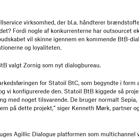
ullservice virksomhed, der bl.a. håndterer brændstoffe
 det? Fordi nogle af konkurrenterne har outsourcet 
e-budskabet vil skinne igennem en kommende BtB-dia
ationerne og loyaliteten.
 BtB valgt Zornig som nyt dialogbureau.
rkedsføringen for Statoil BtC, som begyndte i form af 
 og vi konfigurerede den. Statoil BtB kiggede så proje
gang med noget tilsvarende. De bruger normalt Sepia, o
 på dette projekt,” siger Kenneth Mørk, partner og 
ges Agillic Dialogue platformen som multichannel v