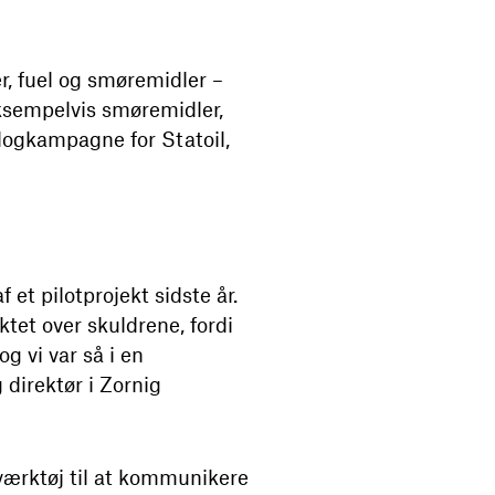
r, fuel og smøremidler –
eksempelvis smøremidler,
logkampagne for Statoil,
et pilotprojekt sidste år.
ktet over skuldrene, fordi
g vi var så i en
direktør i Zornig
ærktøj til at kommunikere