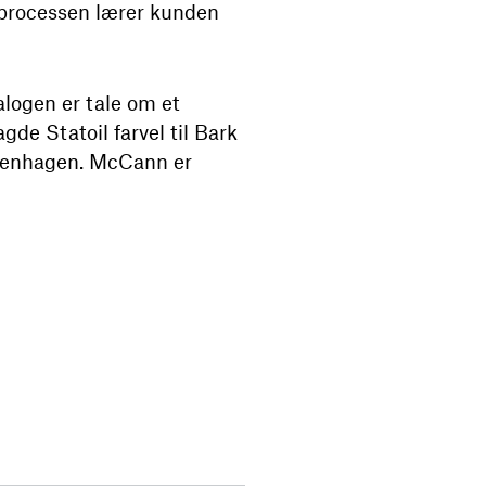
 processen lærer kunden
alogen er tale om et
gde Statoil farvel til Bark
penhagen. McCann er