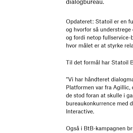
dialogbureau.
Opdateret: Statoil er en f
og hvorfor så understrege
og fordi netop fullservic
hvor målet er at styrke rel
Til det formål har Statoil
“Vi har håndteret dialogma
Platformen var fra Agillic,
de stod foran at skulle i 
bureaukonkurrence med dem
Interactive.
Også i BtB-kampagnen bru