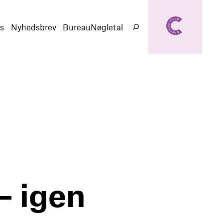
creativeclub.d
k
s
Nyhedsbrev
BureauNøgletal
Søg
– igen