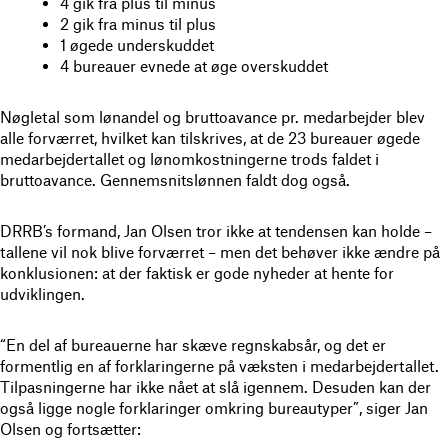
4 gik fra plus til minus
2 gik fra minus til plus
1 øgede underskuddet
4 bureauer evnede at øge overskuddet
Nøgletal som lønandel og bruttoavance pr. medarbejder blev
alle forværret, hvilket kan tilskrives, at de 23 bureauer øgede
medarbejdertallet og lønomkostningerne trods faldet i
bruttoavance. Gennemsnitslønnen faldt dog også.
DRRB’s formand, Jan Olsen tror ikke at tendensen kan holde –
tallene vil nok blive forværret – men det behøver ikke ændre på
konklusionen: at der faktisk er gode nyheder at hente for
udviklingen.
“En del af bureauerne har skæve regnskabsår, og det er
formentlig en af forklaringerne på væksten i medarbejdertallet.
Tilpasningerne har ikke nået at slå igennem. Desuden kan der
også ligge nogle forklaringer omkring bureautyper”, siger Jan
Olsen og fortsætter: