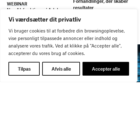
Forhandlinger, der skaber
WEBINAR
resultater
Nye AI-funktioner i Adobe-
20
AUG
pakken
Vi værdsætter dit privatliv
18
AUG
Vi bruger cookies til at forbedre din browsingoplevelse,
vise personligt tilpassede annoncer eller indhold og
analysere vores trafik. Ved at klikke på "Accepter alle",
accepterer du vores brug af cookies.
Tilpas
Afvis alle
Accepter alle
WEBINAR
WEBINAR
It- og data-sikkerhed
Influencer marketing &
27
AUG
bureauansvar
26
AUG