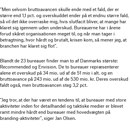
“Men selvom bruttoavancen skulle ende med et fald, der er
større end 1,1 pct. og overskuddet ender på et endnu større fald,
så vil det ikke overraske mig, hvis slutfacit bliver, at mange har
klaret sig igennem uden underskud. Bureauerne har i årene
forud skåret organisationen meget til, og når man tager i
betragtning, hvor hårdt og brutalt, krisen kom, så mener jeg, at
branchen har klaret sig flot”.
Blandt de 23 bureauer finder man to af Danmarks største:
Recommended og Envision. De to bureauer repræsenterer
alene et overskud på 34 mio. ud af de 51 mio i alt. og en
bruttoavance på 243 mio. ud af de 530 mio. kr. Deres overskud
faldt også, men bruttoavancen steg 3,2 pct.
“Jeg tror, at der har været en tendens til, at bureauer med store
aktiviteter inden for detailhandel og taktiske medier er blevet
ramt mindre hårdt end bureauer med hovedvægten på
branding-aktiviteter”, siger Jan Olsen.