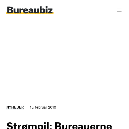
Spring
til
indhold
NYHEDER
15. februar 2010
Strømpil: Bureauerne