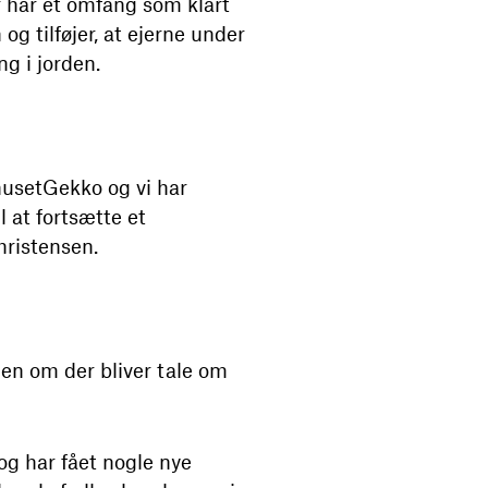
r har et omfang som klart
og tilføjer, at ejerne under
g i jorden.
husetGekko og vi har
 at fortsætte et
hristensen.
n om der bliver tale om
og har fået nogle nye