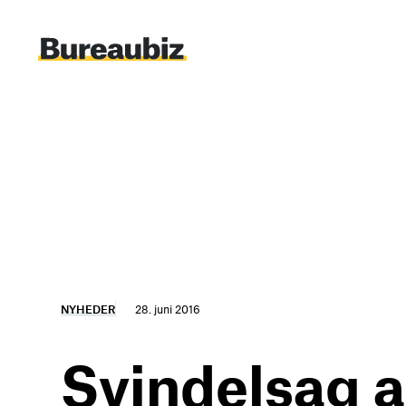
Spring
til
indhold
NYHEDER
28. juni 2016
Svindelsag a