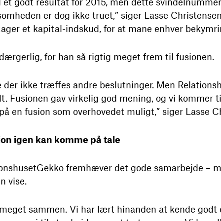
d et godt resultat for 2015, men dette svindelnumme
ksomheden er dog ikke truet,” siger Lasse Christensen 
ager et kapital-indskud, for at mane enhver bekymrin
ærgerlig, for han så rigtig meget frem til fusionen.
e der ikke træffes andre beslutninger. Men Relations
t. Fusionen gav virkelig god mening, og vi kommer til
på en fusion som overhovedet muligt,” siger Lasse C
ion igen kan komme på tale
tionshusetGekko fremhæver det gode samarbejde – me
n vise.
tig meget sammen. Vi har lært hinanden at kende godt 