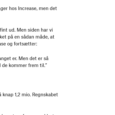
ager hos Increase, men det
fint ud. Men siden har vi
 sket på en sådan måde, at
se og fortsætter:
anget er. Men det er så
d de kommer frem til.”
på knap 1,2 mio. Regnskabet