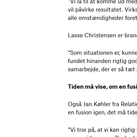
“Vi lå til at komme ud me
vil påvirke resultatet. Vir
alle omstændigheder foret
Lasse Christensen er brand
“Som situationen er, kunn
fundet hinanden rigtig god
samarbejde, der er så tæt 
Tiden må vise, om en fus
Også Jan Køhler fra Rela
en fusion igen, det må tide
“Vi tror på, at vi kan rig