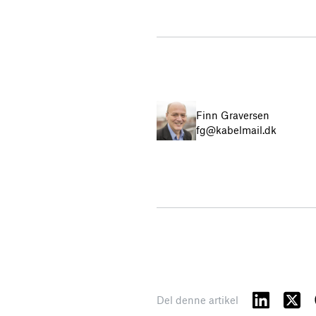
Finn Graversen
fg@kabelmail.dk
Del denne artikel