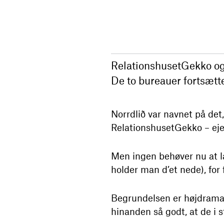
RelationshusetGekko og 
De to bureauer fortsætt
Norrdlið var navnet på det
RelationshusetGekko – eje
Men ingen behøver nu at 
holder man d’et nede), for 
Begrundelsen er højdramat
hinanden så godt, at de i 