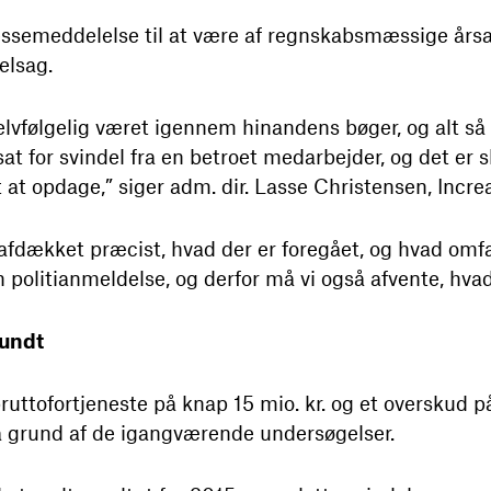
essemeddelelse til at være af regnskabsmæssige års
elsag.
selvfølgelig været igennem hinandens bøger, og alt så 
sat for svindel fra en betroet medarbejder, og det er
at opdage,” siger adm. dir. Lasse Christensen, Increa
 afdækket præcist, hvad der er foregået, og hvad omf
en politianmeldelse, og derfor må vi også afvente, hva
sundt
ruttofortjeneste på knap 15 mio. kr. og et overskud 
på grund af de igangværende undersøgelser.