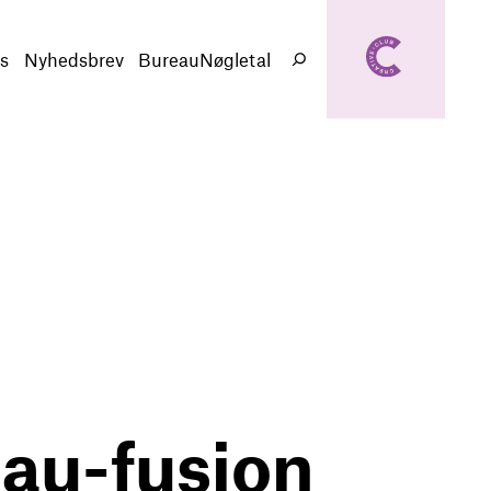
creativeclub.d
k
s
Nyhedsbrev
BureauNøgletal
Søg
eau-fusion