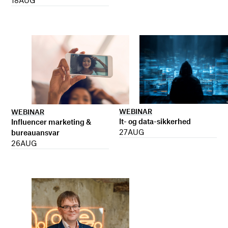
WEBINAR
WEBINAR
It- og data-sikkerhed
Influencer marketing &
27
AUG
bureauansvar
26
AUG