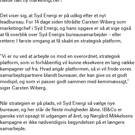
havde fået ny marketingchef?
Det viser sig, at Syd Energi er på udkig efter et nyt
leadbureau. For 14 dage siden tiltrådte Carsten Wiberg som
marketingchef i Syd Energi, og hans opgave er så at sige også
at få overblik over Syd Energis bureausamarbejder – eller
rettere: I første omgang at få skabt en strategisk platform.
“Vi er nu ved at arbejde os mod en overordnet, strategisk
platform, som vi forhåbentlig vil kunne eksekvere en lang række
kampagner ud fra. Hvad angår platformen, så vi vil finde vores
samarbejdspartnere blandt bureauer, der kan give os et godt
modspil, og som vi passer godt sammen med kemimæssigt,”
siger Carsten Wiberg.
Når strategien er på plads, vil Syd Energi så vælge nye
bureauer, og her står de fleste muligheder åbne. IB&Co er
ganske vist opsagt til udgangen af året, og Nørgård Mikkelsens
kampagne er ikke nødvendigvis begyndelsen på et længere
samarbejde.