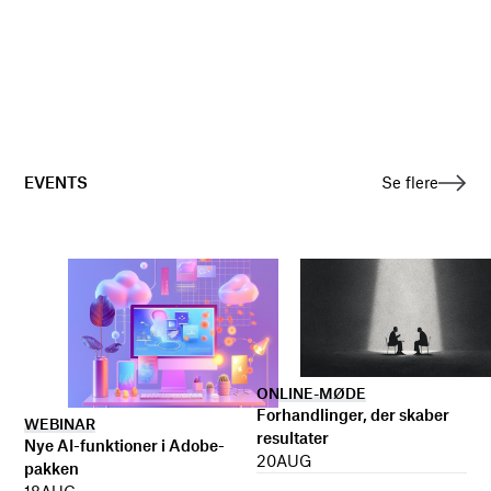
EVENTS
Se flere
ONLINE-MØDE
Forhandlinger, der skaber
WEBINAR
resultater
Nye AI-funktioner i Adobe-
20
AUG
pakken
18
AUG