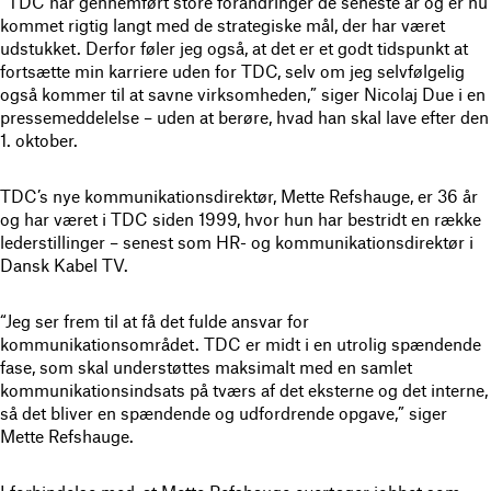
“TDC har gennemført store forandringer de seneste år og er nu
kommet rigtig langt med de strategiske mål, der har været
udstukket. Derfor føler jeg også, at det er et godt tidspunkt at
fortsætte min karriere uden for TDC, selv om jeg selvfølgelig
også kommer til at savne virksomheden,” siger Nicolaj Due i en
pressemeddelelse – uden at berøre, hvad han skal lave efter den
1. oktober.
TDC’s nye kommunikationsdirektør, Mette Refshauge, er 36 år
og har været i TDC siden 1999, hvor hun har bestridt en række
lederstillinger – senest som HR- og kommunikationsdirektør i
Dansk Kabel TV.
“Jeg ser frem til at få det fulde ansvar for
kommunikationsområdet. TDC er midt i en utrolig spændende
fase, som skal understøttes maksimalt med en samlet
kommunikationsindsats på tværs af det eksterne og det interne,
så det bliver en spændende og udfordrende opgave,” siger
Mette Refshauge.