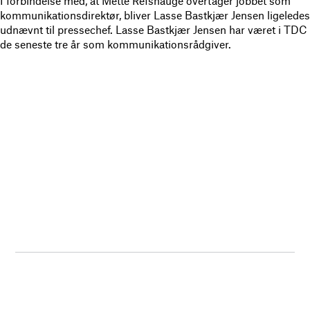
I forbindelse med, at Mette Refshauge overtager jobbet som
kommunikationsdirektør, bliver Lasse Bastkjær Jensen ligeledes
udnævnt til pressechef. Lasse Bastkjær Jensen har været i TDC
de seneste tre år som kommunikationsrådgiver.