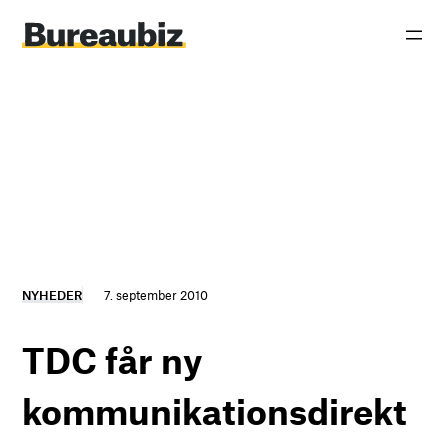
Spring
til
indhold
NYHEDER
7. september 2010
TDC får ny
kommunikationsdirekt