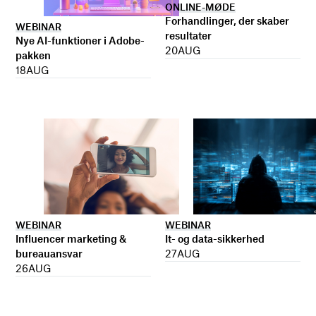
ONLINE-MØDE
Forhandlinger, der skaber
WEBINAR
resultater
Nye AI-funktioner i Adobe-
20
AUG
pakken
18
AUG
WEBINAR
WEBINAR
It- og data-sikkerhed
Influencer marketing &
27
AUG
bureauansvar
26
AUG