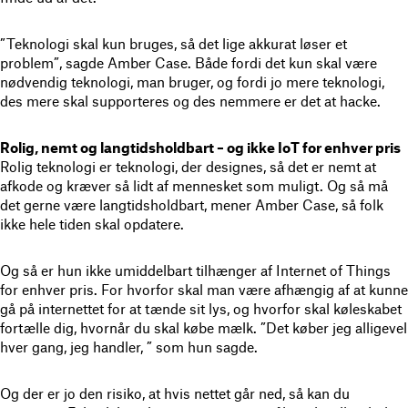
”Teknologi skal kun bruges, så det lige akkurat løser et
problem”, sagde Amber Case. Både fordi det kun skal være
nødvendig teknologi, man bruger, og fordi jo mere teknologi,
des mere skal supporteres og des nemmere er det at hacke.
Rolig, nemt og langtidsholdbart – og ikke IoT for enhver pris
Rolig teknologi er teknologi, der designes, så det er nemt at
afkode og kræver så lidt af mennesket som muligt. Og så må
det gerne være langtidsholdbart, mener Amber Case, så folk
ikke hele tiden skal opdatere.
Og så er hun ikke umiddelbart tilhænger af Internet of Things
for enhver pris. For hvorfor skal man være afhængig af at kunne
gå på internettet for at tænde sit lys, og hvorfor skal køleskabet
fortælle dig, hvornår du skal købe mælk. ”Det køber jeg alligevel
hver gang, jeg handler, ” som hun sagde.
Og der er jo den risiko, at hvis nettet går ned, så kan du