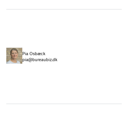
Pia Osbæck
pia@bureaubiz.dk