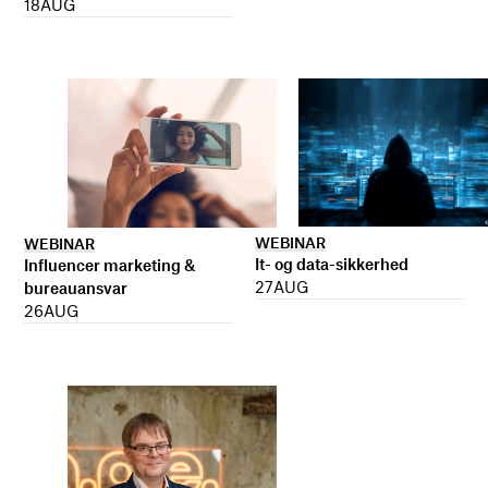
18
AUG
WEBINAR
WEBINAR
It- og data-sikkerhed
Influencer marketing &
27
AUG
bureauansvar
26
AUG