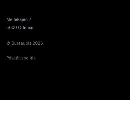
pia@bureaubiz.dk
Møllekajen 7
5000 Odense
© Bureaubiz 2026
Privatlivspolitik