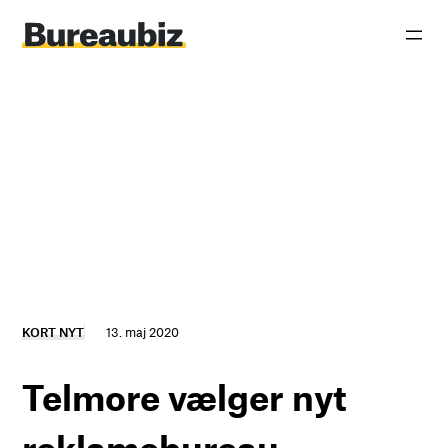
Spring
til
indhold
KORT NYT
13. maj 2020
Telmore vælger nyt
reklamebureau