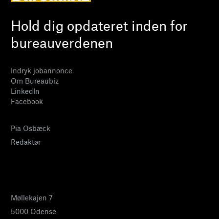
Hold dig opdateret inden for
bureauverdenen
Indryk jobannonce
Om Bureaubiz
LinkedIn
Facebook
Pia Osbæck
Redaktør
24 27 32 38
pia@bureaubiz.dk
Møllekajen 7
5000 Odense