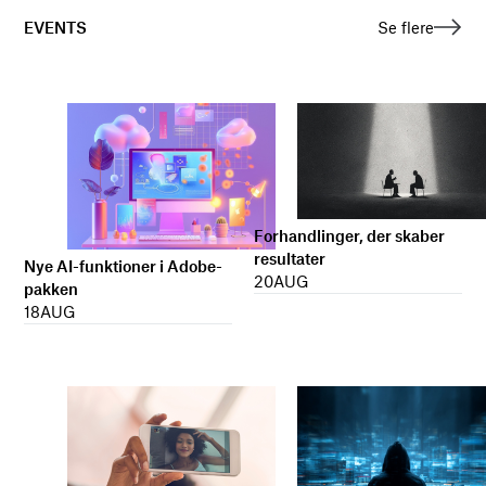
EVENTS
Se flere
Forhandlinger, der skaber
resultater
Nye AI-funktioner i Adobe-
20
AUG
pakken
18
AUG