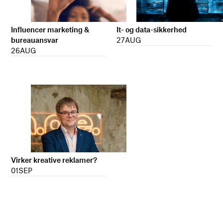
It- og data-sikkerhed
Influencer marketing &
27
AUG
bureauansvar
26
AUG
Virker kreative reklamer?
01
SEP