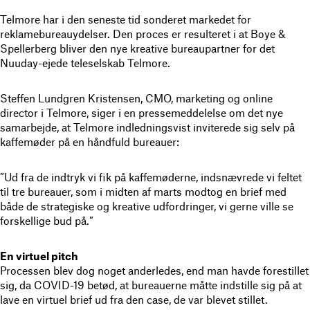
Telmore har i den seneste tid sonderet markedet for
reklamebureauydelser. Den proces er resulteret i at Boye &
Spellerberg bliver den nye kreative bureaupartner for det
Nuuday-ejede teleselskab Telmore.
Steffen Lundgren Kristensen, CMO, marketing og online
director i Telmore, siger i en pressemeddelelse om det nye
samarbejde, at Telmore indledningsvist inviterede sig selv på
kaffemøder på en håndfuld bureauer:
”Ud fra de indtryk vi fik på kaffemøderne, indsnævrede vi feltet
til tre bureauer, som i midten af marts modtog en brief med
både de strategiske og kreative udfordringer, vi gerne ville se
forskellige bud på.”
En virtuel pitch
Processen blev dog noget anderledes, end man havde forestillet
sig, da COVID-19 betød, at bureauerne måtte indstille sig på at
lave en virtuel brief ud fra den case, de var blevet stillet.