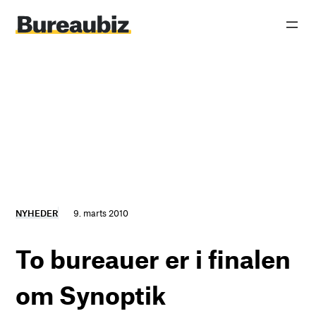
Spring
til
indhold
NYHEDER
9. marts 2010
To bureauer er i finalen
om Synoptik