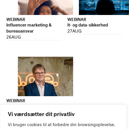
WEBINAR
WEBINAR
It- og data-sikkerhed
Influencer marketing &
27
AUG
bureauansvar
26
AUG
WEBINAR
Virker kreative reklamer?
01
SEP
Vi værdsætter dit privatliv
Vi bruger cookies til at forbedre din browsingoplevelse,