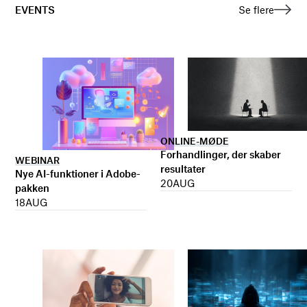
EVENTS
Se flere
ONLINE-MØDE
Forhandlinger, der skaber
WEBINAR
resultater
Nye AI-funktioner i Adobe-
20
AUG
pakken
18
AUG