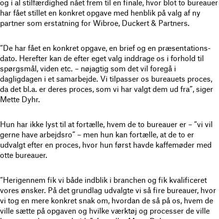
og i al stilfærdighed nået frem til en finale, hvor blot to bureauer
har fået stillet en konkret opgave med henblik på valg af ny
partner som erstatning for Wibroe, Duckert & Partners.
“De har fået en konkret opgave, en brief og en præsentations-
dato. Herefter kan de efter eget valg inddrage os i forhold til
spørgsmål, viden etc. – nøjagtig som det vil foregå i
dagligdagen i et samarbejde. Vi tilpasser os bureauets proces,
da det bl.a. er deres proces, som vi har valgt dem ud fra”, siger
Mette Dyhr.
Hun har ikke lyst til at fortælle, hvem de to bureauer er – “vi vil
gerne have arbejdsro” – men hun kan fortælle, at de to er
udvalgt efter en proces, hvor hun først havde kaffemøder med
otte bureauer.
“Herigennem fik vi både indblik i branchen og fik kvalificeret
vores ønsker. På det grundlag udvalgte vi så fire bureauer, hvor
vi tog en mere konkret snak om, hvordan de så på os, hvem de
ville sætte på opgaven og hvilke værktøj og processer de ville