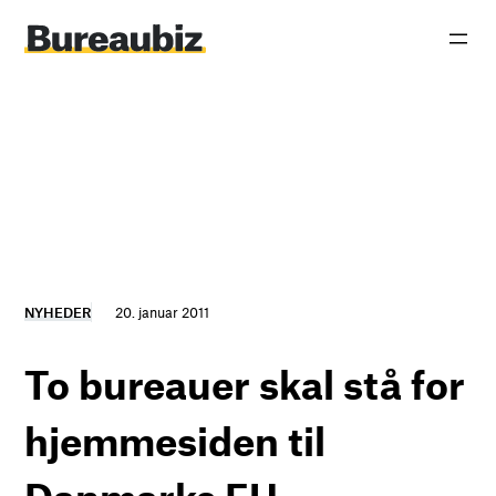
Spring
til
indhold
NYHEDER
20. januar 2011
To bureauer skal stå for
hjemmesiden til