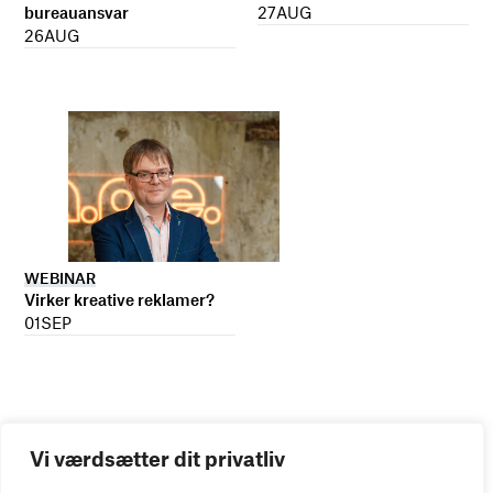
27
AUG
bureauansvar
26
AUG
WEBINAR
Virker kreative reklamer?
01
SEP
Vi værdsætter dit privatliv