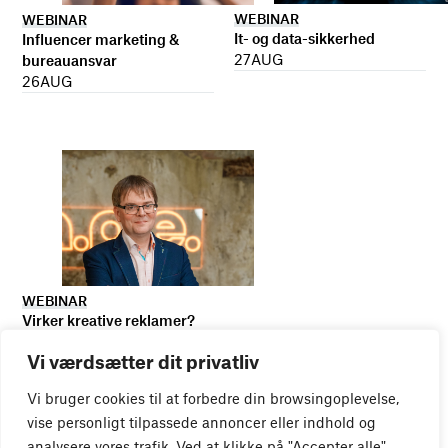
WEBINAR
WEBINAR
It- og data-sikkerhed
Influencer marketing &
27
AUG
bureauansvar
26
AUG
WEBINAR
Virker kreative reklamer?
01
SEP
Vi værdsætter dit privatliv
Vi bruger cookies til at forbedre din browsingoplevelse,
vise personligt tilpassede annoncer eller indhold og
analysere vores trafik. Ved at klikke på "Accepter alle",