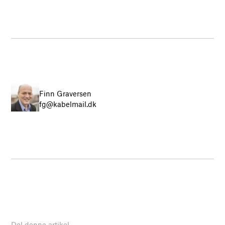
Finn Graversen
fg@kabelmail.dk
Del denne artikel