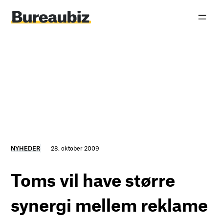
Spring
til
indhold
NYHEDER
28. oktober 2009
Toms vil have større
synergi mellem reklame