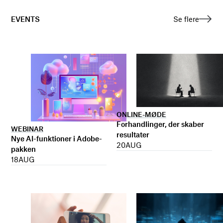
EVENTS
Se flere
ONLINE-MØDE
Forhandlinger, der skaber
WEBINAR
resultater
Nye AI-funktioner i Adobe-
20
AUG
pakken
18
AUG