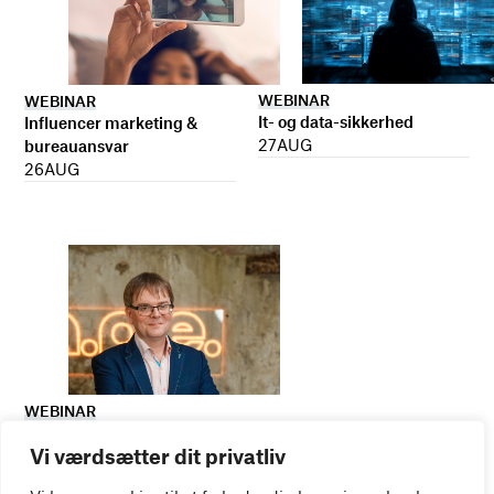
WEBINAR
WEBINAR
It- og data-sikkerhed
Influencer marketing &
27
AUG
bureauansvar
26
AUG
WEBINAR
Virker kreative reklamer?
Vi værdsætter dit privatliv
01
SEP