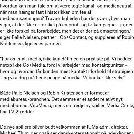
hvordan kan man tale om at være ægte kanal- og medieneutral,
når man hænger fast i historikken om fee af
mediaomsætningen? Troværdigheden har det svært, hvis man
siger, at der ikke er forskel på en print- og tv-kampagne – ja, der
er ikke forskel på forarbejdet, men det er der på omsætningen,”
siger Palle Nielsen, partner i Co+Contact, og suppleres af Robin
Kristensen, ligeledes partner:
“For os er alt media, ikke kun dét med en prisliste på. Vi hedder
netop ikke Co+Media, fordi vi arbejder med kontaktpunkter –
hvor og hvordan får kunden mest kontakt i forhold til strategien
– og vi aldrig må tjene penge på media. Vi booker ikke selv.”
Både Palle Nielsen og Robin Kristensen er formet af
mediabureau-branchen. Det samme er et andet relativt nyt
mediabureau, VitaMedia, mens en tredje ny spiller, Media Circle,
har TV 2-rødder.
De nye spillere bliver budt velkommen af IUMs adm. direktør,
Michael Thim, der også ser dansk-internationalt på udviklingen: