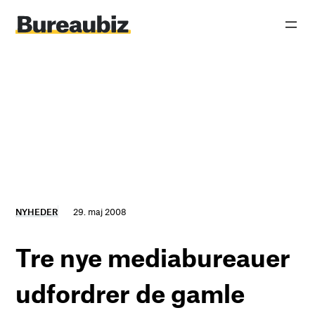
Spring
til
indhold
NYHEDER
29. maj 2008
Tre nye mediabureauer
udfordrer de gamle