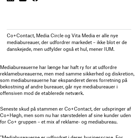
Co+Contact, Media Circle og Vita Media er alle nye
mediabureauer, der udfordrer markedet – ikke blot er de
danskejede, men udfylder også et hul, mener IUM.
Mediabureauerne har længe har haft ry for at udfordre
reklamebureauerne, men med samme sikkerhed og diskretion,
som mediabureauerne har ekspanderet deres forretning på
bekostning af andre bureauer, går nye mediabureauer i
offensiven mod de etablerede netværk.
Seneste skud på stammen er Co+Contact, der udspringer af
Co+Høgh, men som nu har størstedelen af sine kunder uden
for Co+ gruppen – et mix af reklame- og mediabureau.
“Mediabureauerne er udfordret i deres businesscase. For