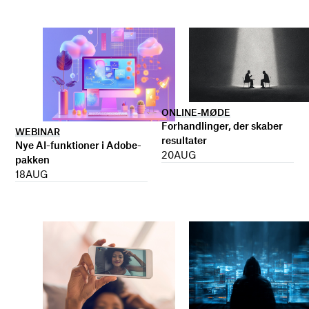
ONLINE-MØDE
Forhandlinger, der skaber
WEBINAR
resultater
Nye AI-funktioner i Adobe-
20
AUG
pakken
18
AUG