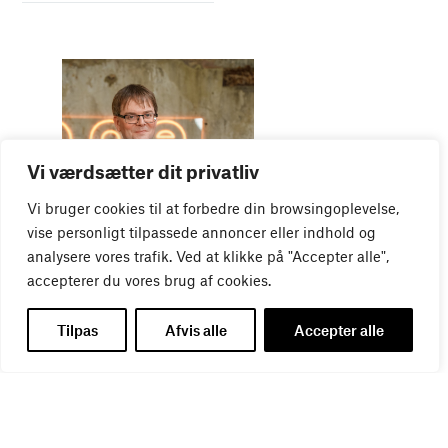
Vi værdsætter dit privatliv
Vi bruger cookies til at forbedre din browsingoplevelse,
WEBINAR
Virker kreative reklamer?
vise personligt tilpassede annoncer eller indhold og
01
SEP
analysere vores trafik. Ved at klikke på "Accepter alle",
accepterer du vores brug af cookies.
Tilpas
Afvis alle
Accepter alle