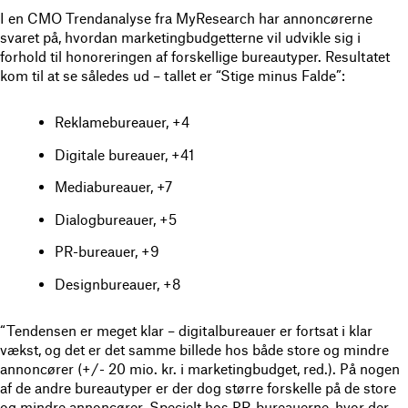
I en CMO Trendanalyse fra MyResearch har annoncørerne
svaret på, hvordan marketingbudgetterne vil udvikle sig i
forhold til honoreringen af forskellige bureautyper. Resultatet
kom til at se således ud – tallet er “Stige minus Falde”:
Reklamebureauer, +4
Digitale bureauer, +41
Mediabureauer, +7
Dialogbureauer, +5
PR-bureauer, +9
Designbureauer, +8
“Tendensen er meget klar – digitalbureauer er fortsat i klar
vækst, og det er det samme billede hos både store og mindre
annoncører (+/- 20 mio. kr. i marketingbudget, red.). På nogen
af de andre bureautyper er der dog større forskelle på de store
og mindre annoncører. Specielt hos PR-bureauerne, hvor der