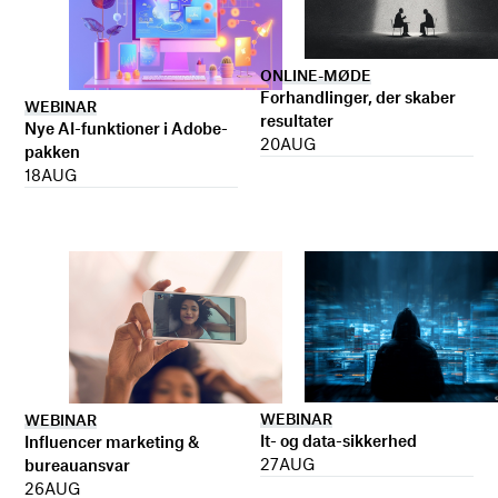
ONLINE-MØDE
Forhandlinger, der skaber
WEBINAR
resultater
Nye AI-funktioner i Adobe-
20
AUG
pakken
18
AUG
WEBINAR
WEBINAR
It- og data-sikkerhed
Influencer marketing &
27
AUG
bureauansvar
26
AUG