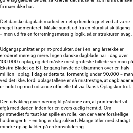
firmaer ikke har.
Det danske dagbladsmarked er netop kendetegnet ved at være
meget fragmenteret. Måske sundt ud fra en pluralistisk tilgang
– men ud fra en forretningsmæssig logik, så er strukturen svag.
Udgangspunktet er print-produkter, der i en lang årrække er
eroderet mere og mere. Ingen danske dagblade har i dag over
100.000 i oplag, og det måske mest groteske billede ser man på
Ekstra Bladet og BT. Engang havde de tilsammen over en halv
million i oplag. I dag er dette tal formentlig under 90.000 – man
ved det ikke, fordi oplagstallene er så mistrøstige, at dagbladene
er holdt op med udsende officielle tal via Dansk Oplagskontrol.
Den udvikling giver næring til påstande om, at printmediet vil
afgå med døden inden for en overskuelig fremtid. Om
printmediet fortsat kan spille en rolle, kan der være forskellige
holdninger til – en ting er dog sikkert: Mange titler med stadigt
mindre oplag kalder på en konsolidering.