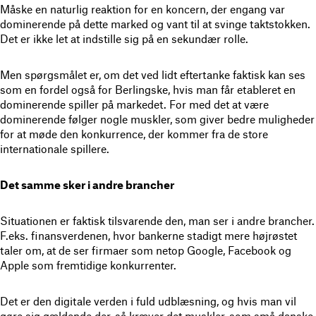
Måske en naturlig reaktion for en koncern, der engang var
dominerende på dette marked og vant til at svinge taktstokken.
Det er ikke let at indstille sig på en sekundær rolle.
Men spørgsmålet er, om det ved lidt eftertanke faktisk kan ses
som en fordel også for Berlingske, hvis man får etableret en
dominerende spiller på markedet. For med det at være
dominerende følger nogle muskler, som giver bedre muligheder
for at møde den konkurrence, der kommer fra de store
internationale spillere.
Det samme sker i andre brancher
Situationen er faktisk tilsvarende den, man ser i andre brancher.
F.eks. finansverdenen, hvor bankerne stadigt mere højrøstet
taler om, at de ser firmaer som netop Google, Facebook og
Apple som fremtidige konkurrenter.
Det er den digitale verden i fuld udblæsning, og hvis man vil
gøre sig gældende der, så kræver det muskler, som små danske