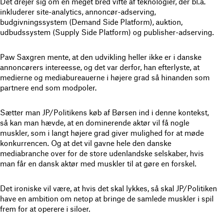
Det drejer sig om en meget bred vifte af teknologier, der bl.a.
inkluderer site-analytics, annoncør-adserving,
budgivningssystem (Demand Side Platform), auktion,
udbudssystem (Supply Side Platform) og publisher-adserving.
Paw Saxgren mente, at den udvikling heller ikke er i danske
annoncørers intereesse, og det var derfor, han efterlyste, at
medierne og mediabureauerne i højere grad så hinanden som
partnere end som modpoler.
Sætter man JP/Politikens køb af Børsen ind i denne kontekst,
så kan man hævde, at en dominerende aktør vil få nogle
muskler, som i langt højere grad giver mulighed for at møde
konkurrencen. Og at det vil gavne hele den danske
mediabranche over for de store udenlandske selskaber, hvis
man får en dansk aktør med muskler til at gøre en forskel.
Det ironiske vil være, at hvis det skal lykkes, så skal JP/Politiken
have en ambition om netop at bringe de samlede muskler i spil
frem for at operere i siloer.