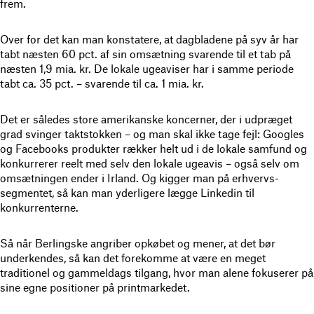
frem.
Over for det kan man konstatere, at dagbladene på syv år har
tabt næsten 60 pct. af sin omsætning svarende til et tab på
næsten 1,9 mia. kr. De lokale ugeaviser har i samme periode
tabt ca. 35 pct. – svarende til ca. 1 mia. kr.
Det er således store amerikanske koncerner, der i udpræget
grad svinger taktstokken – og man skal ikke tage fejl: Googles
og Facebooks produkter rækker helt ud i de lokale samfund og
konkurrerer reelt med selv den lokale ugeavis – også selv om
omsætningen ender i Irland. Og kigger man på erhvervs-
segmentet, så kan man yderligere lægge Linkedin til
konkurrenterne.
Så når Berlingske angriber opkøbet og mener, at det bør
underkendes, så kan det forekomme at være en meget
traditionel og gammeldags tilgang, hvor man alene fokuserer på
sine egne positioner på printmarkedet.