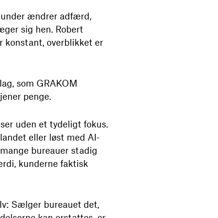
Kunder ændrer adfærd,
æger sig hen. Robert
 konstant, overblikket er
r slag, som GRAKOM
tjener penge.
ser uden et tydeligt fokus.
landet eller løst med AI-
er mange bureauer stadig
ærdi, kunderne faktisk
lv: Sælger bureauet det,
delserne kan erstattes, er