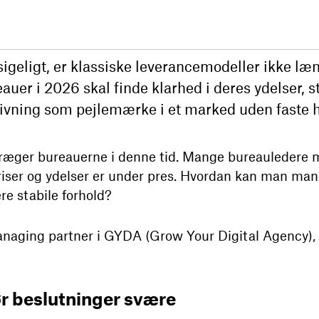
igeligt, er klassiske leverancemodeller ikke læ
uer i 2026 skal finde klarhed i deres ydelser, st
ivning som pejlemærke i et marked uden faste 
æger bureauerne i denne tid. Mange bureauledere m
riser og ydelser er under pres. Hvordan kan man manø
e stabile forhold?
naging partner i GYDA (Grow Your Digital Agency), e
r beslutninger svære