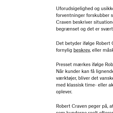
Uforudsigelighed og usik
forventninger forskubber s
Craven beskriver situation
begrænset og det er svært
Det betyder ifølge Robert
fornylig
beskrev
, eller må
Presset mærkes ifølge Robe
Når kunder kan få lignende
værktøjer, bliver det vans
med klassisk time- eller a
oplever.
Robert Craven peger på, at
som kunderne reelt eftersp