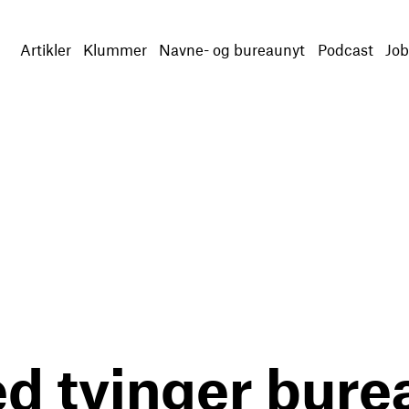
Artikler
Klummer
Navne- og bureaunyt
Podcast
Job
d tvinger burea