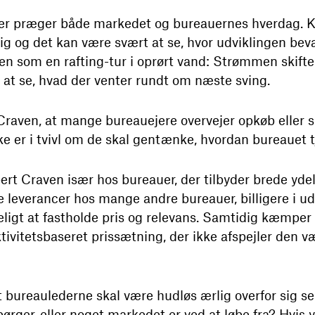
ker præger både markedet og bureauernes hverdag. 
ig og det kan være svært at se, hvor udviklingen bev
en som en rafting-tur i oprørt vand: Strømmen skifter
 at se, hvad der venter rundt om næste sving.
 Craven, at mange bureauejere overvejer opkøb elle
ske er i tvivl om de skal gentænke, hvordan bureauet 
rt Craven især hos bureauer, der tilbyder brede ydel
 leverancer hos mange andre bureauer, billigere i ud
keligt at fastholde pris og relevans. Samtidig kæmp
ktivitetsbaseret prissætning, der ikke afspejler den v
 bureaulederne skal være hudløs ærlig overfor sig se
ørger, eller noget markedet er ved at løbe fra? Hvis y