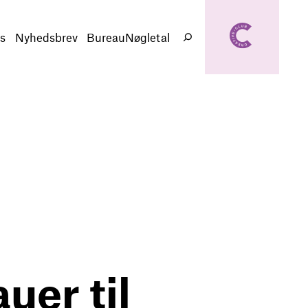
creativeclub.d
k
s
Nyhedsbrev
BureauNøgletal
Søg
uer til