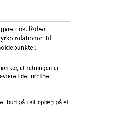
ngere nok. Robert
yrke relationen til
holdepunkter.
ærker, at retningen er
vrere i det urolige
t bud på i sit oplæg på et