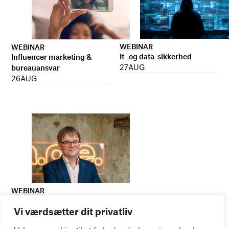
WEBINAR
WEBINAR
It- og data-sikkerhed
Influencer marketing &
27
AUG
bureauansvar
26
AUG
WEBINAR
Virker kreative reklamer?
Vi værdsætter dit privatliv
01
SEP