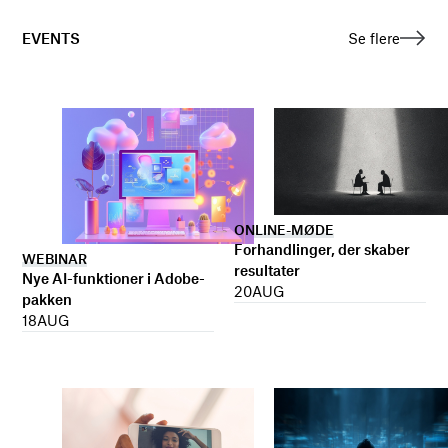
EVENTS
Se flere
ONLINE-MØDE
Forhandlinger, der skaber
WEBINAR
resultater
Nye AI-funktioner i Adobe-
20
AUG
pakken
18
AUG