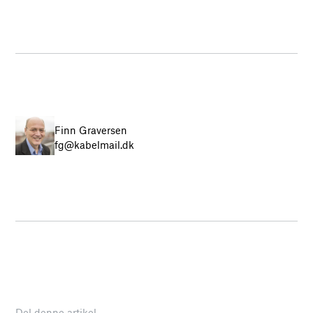
Finn Graversen
fg@kabelmail.dk
Del denne artikel