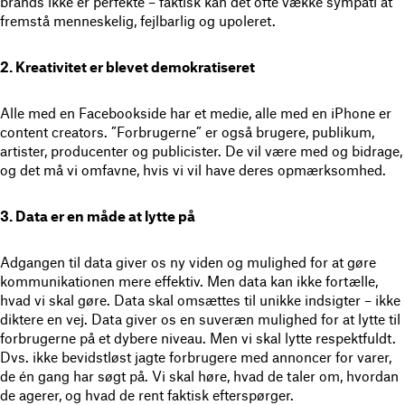
brands ikke er perfekte – faktisk kan det ofte vække sympati at
fremstå menneskelig, fejlbarlig og upoleret.
2. Kreativitet er blevet demokratiseret
Alle med en Facebookside har et medie, alle med en iPhone er
content creators. ”Forbrugerne” er også brugere, publikum,
artister, producenter og publicister. De vil være med og bidrage,
og det må vi omfavne, hvis vi vil have deres opmærksomhed.
3. Data er en måde at lytte på
Adgangen til data giver os ny viden og mulighed for at gøre
kommunikationen mere effektiv. Men data kan ikke fortælle,
hvad vi skal gøre. Data skal omsættes til unikke indsigter – ikke
diktere en vej. Data giver os en suveræn mulighed for at lytte til
forbrugerne på et dybere niveau. Men vi skal lytte respektfuldt.
Dvs. ikke bevidstløst jagte forbrugere med annoncer for varer,
de én gang har søgt på. Vi skal høre, hvad de taler om, hvordan
de agerer, og hvad de rent faktisk efterspørger.