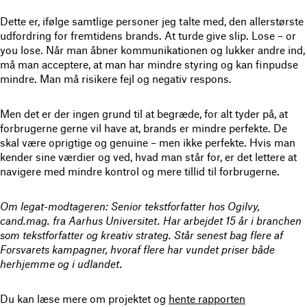
Dette er, ifølge samtlige personer jeg talte med, den allerstørste
udfordring for fremtidens brands. At turde give slip. Lose – or
you lose. Når man åbner kommunikationen og lukker andre ind,
må man acceptere, at man har mindre styring og kan finpudse
mindre. Man må risikere fejl og negativ respons.
Men det er der ingen grund til at begræde, for alt tyder på, at
forbrugerne gerne vil have at, brands er mindre perfekte. De
skal være oprigtige og genuine – men ikke perfekte. Hvis man
kender sine værdier og ved, hvad man står for, er det lettere at
navigere med mindre kontrol og mere tillid til forbrugerne.
Om legat-modtageren:
Senior tekstforfatter hos Ogilvy,
cand.mag. fra Aarhus Universitet. Har arbejdet 15 år i branchen
som tekstforfatter og kreativ strateg. Står senest bag flere af
Forsvarets kampagner, hvoraf flere har vundet priser både
herhjemme og i udlandet.
Du kan læse mere om projektet og
hente rapporten