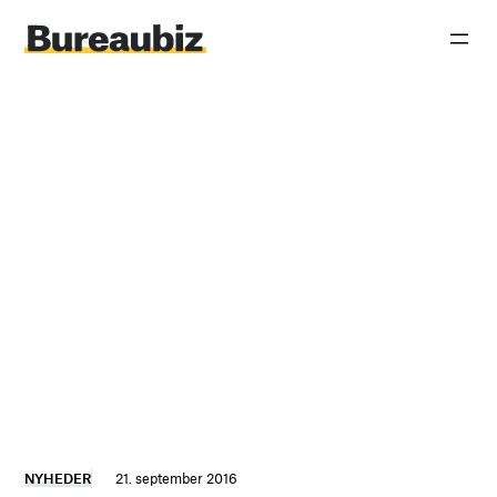
Spring
til
indhold
NYHEDER
21. september 2016