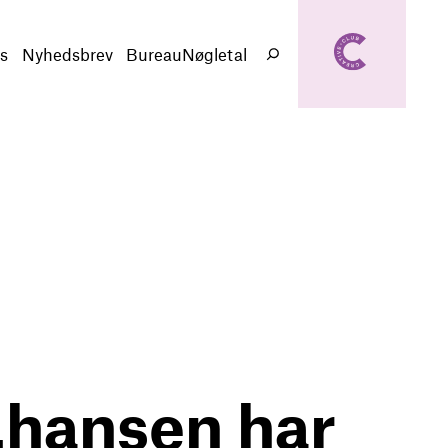
creativeclub.d
k
s
Nyhedsbrev
BureauNøgletal
Søg
.hansen har