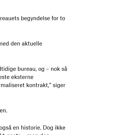
ureauets begyndelse for to
 med den aktuelle
dtidige bureau, og – nok så
neste eksterne
maliseret kontrakt,” siger
en.
gså en historie. Dog ikke