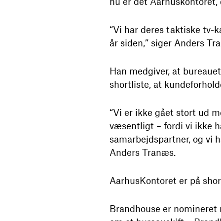
nu er det Aarhuskontoret,
“Vi har deres taktiske tv-
år siden,” siger Anders Tr
Han medgiver, at bureauet 
shortliste, at kundeforhold
“Vi er ikke gået stort ud 
væsentligt – fordi vi ikke
samarbejdspartner, og vi h
Anders Tranæs.
AarhusKontoret er på short
Brandhouse er nomineret m