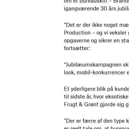
om et bureauskift – Brand
igangværende 30 års jubi
“Det er der ikke noget mær
Production – og vi veksler 
opgaverne og sikrer en sta
fortsætter:
“Jubilæumskampagnen skull
look, mobil-konkurrencer e
Et yderligere blik på kund
til sidste år, hvor eksot
Frugt & Grønt gjorde sig g
“Der er færre af den type 
er reelt tale om, at bureau