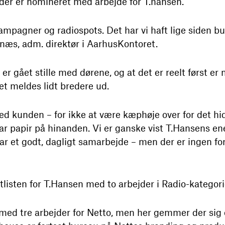
 der er nomineret med arbejde for T.hansen.
kampagner og radiospots. Det har vi haft lige siden b
anæs, adm. direktør i AarhusKontoret.
er gået stille med dørene, og at det er reelt først er
et meldes lidt bredere ud.
med kunden – for ikke at være kæphøje over for det hi
 har papir på hinanden. Vi er ganske vist T.Hansens e
ar et godt, dagligt samarbejde – men der er ingen for
listen for T.Hansen med to arbejder i Radio-kategori
ed tre arbejder for Netto, men her gemmer der sig o