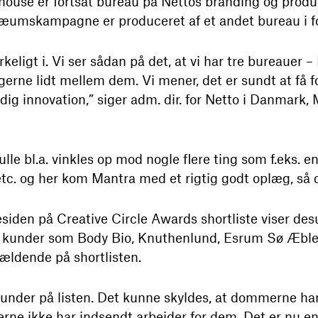
house er fortsat bureau på Nettos branding og prod
læumskampagne er produceret af et andet bureau i f
keligt i. Vi ser sådan på det, at vi har tre bureauer
gerne lidt mellem dem. Vi mener, det er sundt at få fo
dig innovation,” siger adm. dir. for Netto i Danmark,
e bl.a. vinkles op mod nogle flere ting som f.eks. 
tc. og her kom Mantra med et rigtig godt oplæg, så d
esiden på Creative Circle Awards shortliste viser de
iske kunder som Body Bio, Knuthenlund, Esrum Sø Æb
ældende på shortlisten.
kunder på listen. Det kunne skyldes, at dommerne har
erne ikke har indsendt arbejder for dem. Det er nu en