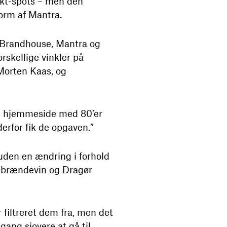
ukt-spots – men den
orm af Mantra.
 – Brandhouse, Mantra og
rskellige vinkler på
 Morten Kaas, og
en hjemmeside med 80’er
erfor fik de opgaven.”
suden en ændring i forhold
lebrændevin og Dragør
 filtreret dem fra, men det
gang sjovere at gå til