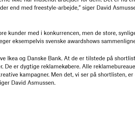
er end med freestyle-arbejde,” siger David Asmusse
re kunder med i konkurrencen, men de store, synlig
 præger eksempelvis svenske awardshows sammenlign
e Ikea og Danske Bank. At de er tilstede på shortlist
. De er dygtige reklamekøbere. Alle reklamebureauer
kreative kampagner. Men det, vi ser på shortlisten, er 
iger David Asmussen.