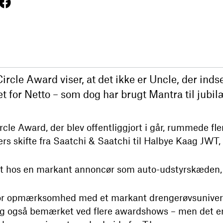
 Circle Award viser, at det ikke er Uncle, der ind
t for Netto – som dog har brugt Mantra til ju
Circle Award, der blev offentliggjort i går, rummede f
vers skifte fra Saatchi & Saatchi til Halbye Kaag JWT, 
et hos en markant annoncør som auto-udstyrskæden,
stor opmærksomhed med et markant drengerøvsunivers 
g også bemærket ved flere awardshows – men det er s