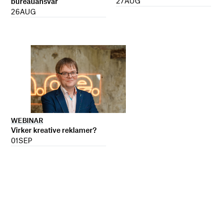
27
AUG
bureauansvar
26
AUG
WEBINAR
Virker kreative reklamer?
01
SEP