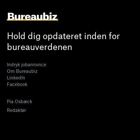
Hold dig opdateret inden for
bureauverdenen
Indryk jobannonce
Om Bureaubiz
LinkedIn
Facebook
Pia Osbæck
Redaktør
24 27 32 38
pia@bureaubiz.dk