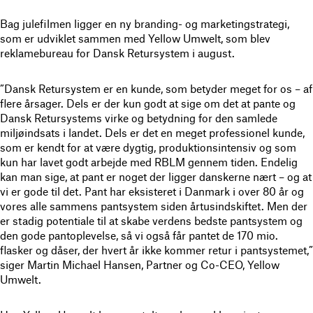
Bag julefilmen ligger en ny branding- og marketingstrategi,
som er udviklet sammen med Yellow Umwelt, som blev
reklamebureau for Dansk Retursystem i august.
”Dansk Retursystem er en kunde, som betyder meget for os – af
flere årsager. Dels er der kun godt at sige om det at pante og
Dansk Retursystems virke og betydning for den samlede
miljøindsats i landet. Dels er det en meget professionel kunde,
som er kendt for at være dygtig, produktionsintensiv og som
kun har lavet godt arbejde med RBLM gennem tiden. Endelig
kan man sige, at pant er noget der ligger danskerne nært – og at
vi er gode til det. Pant har eksisteret i Danmark i over 80 år og
vores alle sammens pantsystem siden årtusindskiftet. Men der
er stadig potentiale til at skabe verdens bedste pantsystem og
den gode pantoplevelse, så vi også får pantet de 170 mio.
flasker og dåser, der hvert år ikke kommer retur i pantsystemet,”
siger Martin Michael Hansen, Partner og Co-CEO, Yellow
Umwelt.