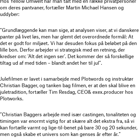
Hos Yellow Umwelt har man talt med en række privatpersoner
om deres pantvaner, fortæller Martin Michael Hansen og
uddyber:
“Grundlæggende kan man sige, at analysen viser, at vi danskere
panter på livet løs, men har glemt det overordnede formål: At
det er godt for miljøet. Vi har desuden fokus på beløbet på den
lille bon. Derfor arbejder vi strategisk med en retning, der
kredser om: ’Alt det ingen ser’. Det kommer der så forskellige
tiltag ud af med tiden – blandt andet her til jul”.
Julefilmen er lavet i samarbejde med Plotwords og instruktør
Christian Bagger, og tanken bag filmen, er at den skal blive en
juletradition, fortæller Tim Resdag, CEO& exex.producer hos
Plotworks.
”Christian Baggers arbejde med især castingen, tonaliteten og
timingen var enormt vigtig for at skære alt det ekstra fra, så vi
kan fortælle varmt og lige-til-benet på bare 30 og 20 sekunder,
men også skabe et univers som kan genses år efter år.”