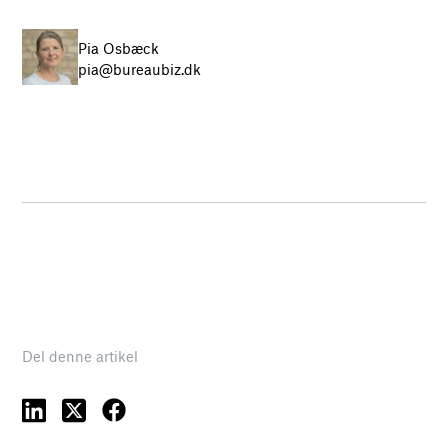
Pia Osbæck
pia@bureaubiz.dk
Del denne artikel