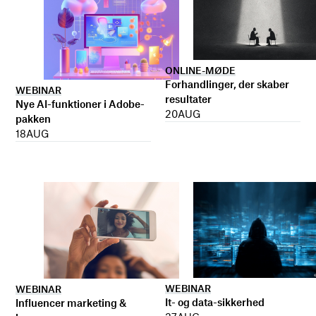
ONLINE-MØDE
Forhandlinger, der skaber
WEBINAR
resultater
Nye AI-funktioner i Adobe-
20
AUG
pakken
18
AUG
WEBINAR
WEBINAR
It- og data-sikkerhed
Influencer marketing &