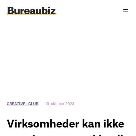
Spring
til
indhold
CREATIVE · CLUB
19. oktober 2023
Virksomheder kan ikke