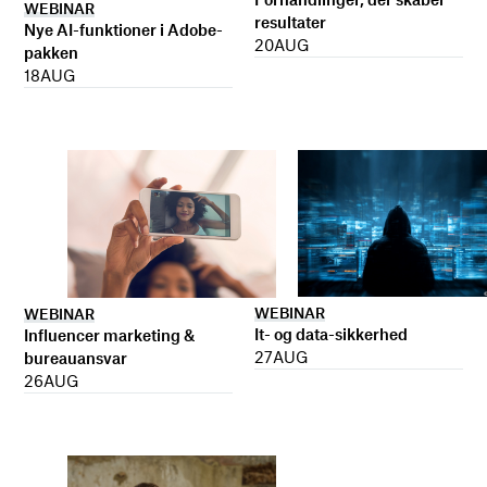
WEBINAR
resultater
Nye AI-funktioner i Adobe-
20
AUG
pakken
18
AUG
WEBINAR
WEBINAR
It- og data-sikkerhed
Influencer marketing &
27
AUG
bureauansvar
26
AUG