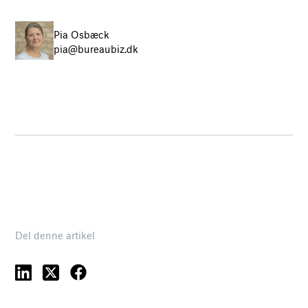
Pia Osbæck
pia@bureaubiz.dk
Del denne artikel