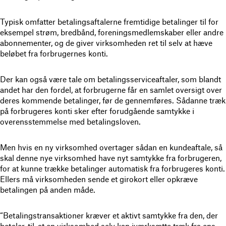
Typisk omfatter betalingsaftalerne fremtidige betalinger til for
eksempel strøm, bredbånd, foreningsmedlemskaber eller andre
abonnementer, og de giver virksomheden ret til selv at hæve
beløbet fra forbrugernes konti.
Der kan også være tale om betalingsserviceaftaler, som blandt
andet har den fordel, at forbrugerne får en samlet oversigt over
deres kommende betalinger, før de gennemføres. Sådanne træk
på forbrugeres konti sker efter forudgående samtykke i
overensstemmelse med betalingsloven.
Men hvis en ny virksomhed overtager sådan en kundeaftale, så
skal denne nye virksomhed have nyt samtykke fra forbrugeren,
for at kunne trække betalinger automatisk fra forbrugeres konti.
Ellers må virksomheden sende et girokort eller opkræve
betalingen på anden måde.
“Betalingstransaktioner kræver et aktivt samtykke fra den, der
betaler, til, at en virksomhed selv kan iværksætte træk fra ens