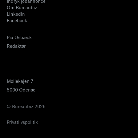
Indryk jobannonce
Om Bureaubiz
LinkedIn
Facebook
Pia Osbæck
Redaktør
24 27 32 38
pia@bureaubiz.dk
Møllekajen 7
5000 Odense
© Bureaubiz 2026
Privatlivspolitik