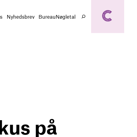
creativeclub.d
k
s
Nyhedsbrev
BureauNøgletal
Søg
kus på