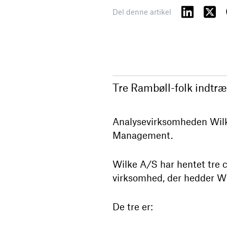
Del denne artikel
Tre Rambøll-folk indtr
Analysevirksomheden Wilke
Management.
Wilke A/S har hentet tre c
virksomhed, der hedder W
De tre er: