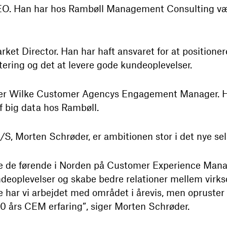
CEO. Han har hos Rambøll Management Consulting vær
arket Director. Han har haft ansvaret for at position
ering og det at levere gode kundeoplevelser.
 er Wilke Customer Agencys Engagement Manager. Ha
 big data hos Rambøll.
A/S, Morten Schrøder, er ambitionen stor i det nye se
e de førende i Norden på Customer Experience Mana
deoplevelser og skabe bedre relationer mellem virk
e har vi arbejdet med området i årevis, men opruster 
 års CEM erfaring”, siger Morten Schrøder.