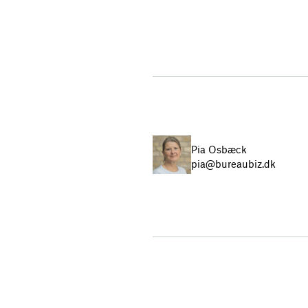
Pia Osbæck
pia@bureaubiz.dk