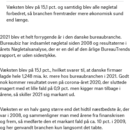
Væksten blev på 15,1 pct. og samtidig blev alle nøgletal
forbedret, så branchen fremtræder mere økonomisk sund
end længe.
2021 blev et helt forrygende år i den danske bureaubranche.
Bureaubiz har indsamlet nøgletal siden 2008 og resultaterne i
årets Nøgletalsanalyse, der er en del af den årlige BureauTrends
rapport, er uden sidestykke.
Væksten blev på 15,1 pct., hvilket svarer til, at danske firmaer
lagde hele 1,248 mia. kr. mere hos bureaubranchen i 2021. Godt
nok kommer resultatet oven på corona-året 2020, der sluttede
magert med et lille fald på 0,9 pct. men kigger man tilbage i
årene, så skiller 2021 sig markant ud.
Væksten er en halv gang større end det hidtil næstbedste år, der
var i 2008, og sammenligner man med årene fra finanskrisen
og frem, så medførte den et markant fald på ca. 10 pct. i 2009,
og her genvandt branchen kun langsomt det tabte.