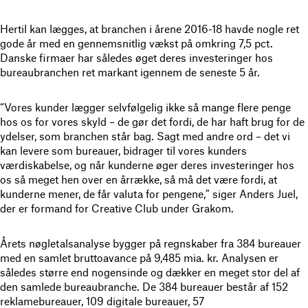
Hertil kan lægges, at branchen i årene 2016-18 havde nogle ret
gode år med en gennemsnitlig vækst på omkring 7,5 pct.
Danske firmaer har således øget deres investeringer hos
bureaubranchen ret markant igennem de seneste 5 år.
“Vores kunder lægger selvfølgelig ikke så mange flere penge
hos os for vores skyld – de gør det fordi, de har haft brug for de
ydelser, som branchen står bag. Sagt med andre ord – det vi
kan levere som bureauer, bidrager til vores kunders
værdiskabelse, og når kunderne øger deres investeringer hos
os så meget hen over en årrække, så må det være fordi, at
kunderne mener, de får valuta for pengene,” siger Anders Juel,
der er formand for Creative Club under Grakom.
Årets nøgletalsanalyse bygger på regnskaber fra 384 bureauer
med en samlet bruttoavance på 9,485 mia. kr. Analysen er
således større end nogensinde og dækker en meget stor del af
den samlede bureaubranche. De 384 bureauer består af 152
reklamebureauer, 109 digitale bureauer, 57