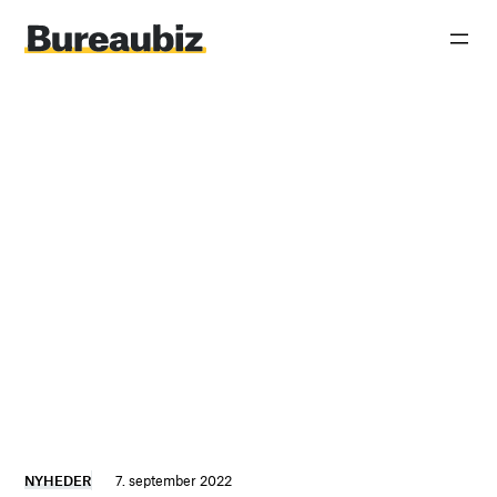
Spring
til
indhold
NYHEDER
7. september 2022