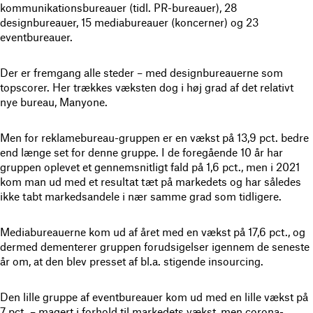
kommunikationsbureauer (tidl. PR-bureauer), 28
designbureauer, 15 mediabureauer (koncerner) og 23
eventbureauer.
Der er fremgang alle steder – med designbureauerne som
topscorer. Her trækkes væksten dog i høj grad af det relativt
nye bureau, Manyone.
Men for reklamebureau-gruppen er en vækst på 13,9 pct. bedre
end længe set for denne gruppe. I de foregående 10 år har
gruppen oplevet et gennemsnitligt fald på 1,6 pct., men i 2021
kom man ud med et resultat tæt på markedets og har således
ikke tabt markedsandele i nær samme grad som tidligere.
Mediabureauerne kom ud af året med en vækst på 17,6 pct., og
dermed dementerer gruppen forudsigelser igennem de seneste
år om, at den blev presset af bl.a. stigende insourcing.
Den lille gruppe af eventbureauer kom ud med en lille vækst på
7 pct. – magert i forhold til markedets vækst, men corona-