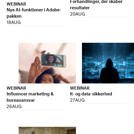
Forhandlinger, der skaber
WEBINAR
resultater
Nye AI-funktioner i Adobe-
20
AUG
pakken
18
AUG
WEBINAR
WEBINAR
It- og data-sikkerhed
Influencer marketing &
27
AUG
bureauansvar
26
AUG