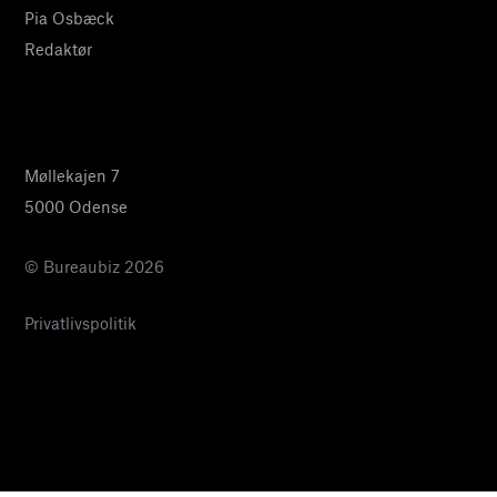
Pia Osbæck
Redaktør
24 27 32 38
pia@bureaubiz.dk
Møllekajen 7
5000 Odense
© Bureaubiz 2026
Privatlivspolitik