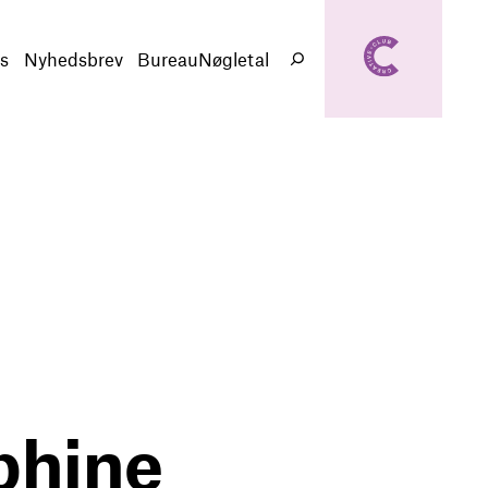
creativeclub.d
k
s
Nyhedsbrev
BureauNøgletal
Søg
phine