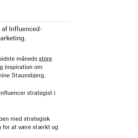
af Influenced-
arketing.
d sidste måneds
store
g inspiration om
phine Staunsbjerg.
fluencer strategist i
sben med strategisk
n for at være stærkt og