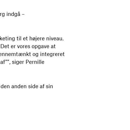
rg indgå –
ting til et højere niveau.
. Det er vores opgave at
 gennemtænkt og integreret
af””, siger Pernille
 den anden side af sin