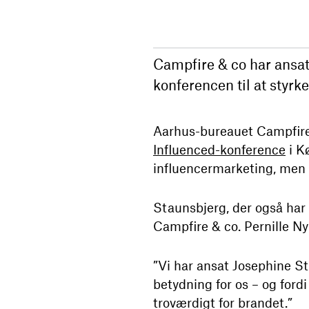
Campfire & co har ansa
konferencen til at styrk
Aarhus-bureauet Campfire 
Influenced-konference
i K
influencermarketing, men r
Staunsbjerg, der også har
Campfire & co. Pernille N
”Vi har ansat Josephine St
betydning for os – og ford
troværdigt for brandet.”