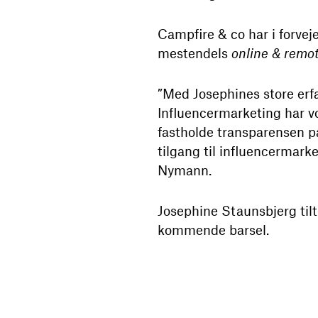
Campfire & co har i forvej
mestendels
online & remo
”Med Josephines store erfa
Influencermarketing har vok
fastholde transparensen p
tilgang til influencermarket
Nymann.
Josephine Staunsbjerg tilt
kommende barsel.