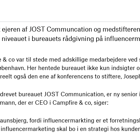
t ejeren af JOST Communcation og medstifteren 
e niveauet i bureauets rådgivning på influencerm
& co var til stede med adskillige medarbejdere ve
øbenhavn. Her hentede bureauet ikke kun indsigter o
eelt også den ene af konferencens to stiftere, Jose
 drevet bureauet JOST Communication, er ny senior in
ymann, der er CEO i Campfire & co, siger:
aunsbjerg, fordi influencermarkting er et forretning
i influencermarketing skal bo i en strategi hos kunde