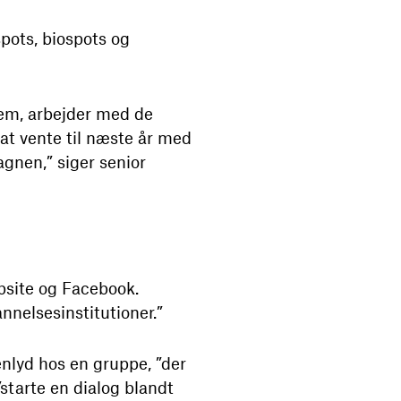
ots, biospots og
 dem, arbejder med de
 at vente til næste år med
gnen,” siger senior
ebsite og Facebook.
nnelsesinstitutioner.”
enlyd hos en gruppe, ”der
”starte en dialog blandt