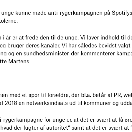
e unge kunne møde anti-rygerkampagnen på Spotifysp
olerne.
 år er at frede den til de unge. Vi laver indhold til
 og bruger deres kanaler. Vi har således bevidst valgt
ring og en sundhedsminister, der kommenterer kampa
tte Martens.
n med et spor til forældre, der bl.a. betår af PR, w
t af 2018 en netværksindsats ud til kommuner og udda
-rygerkampagne for unge er, at det er svært at få ør
 hvad der lugter af autoritet” samt at det er svært at 