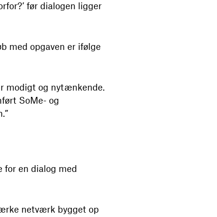
for?’ før dialogen ligger
 løb med opgaven er ifølge
 er modigt og nytænkende.
mført SoMe- og
n.”
e for en dialog med
stærke netværk bygget op