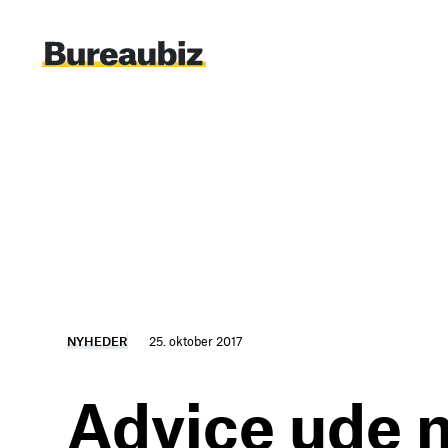
Spring
til
indhold
NYHEDER
25. oktober 2017
Advice ude 