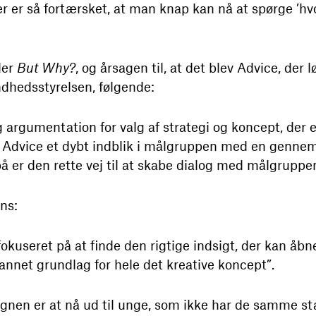
r er så fortærsket, at man knap kan nå at spørge ’hvor
der
But Why?
, og årsagen til, at det blev Advice, der
dhedsstyrelsen, følgende:
g argumentation for valg af strategi og koncept, der
Advice et dybt indblik i målgruppen med en genne
på er den rette vej til at skabe dialog med målgruppe
ns:
fokuseret på at finde den rigtige indsigt, der kan åbn
nnet grundlag for hele det kreative koncept”.
agnen er at nå ud til unge, som ikke har de samme 