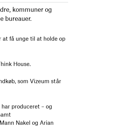
ældre, kommuner og
re bureauer.
at få unge til at holde op
Think House.
aindkøb, som Vizeum står
 har produceret – og
samt
 Mann Nakel og Arian