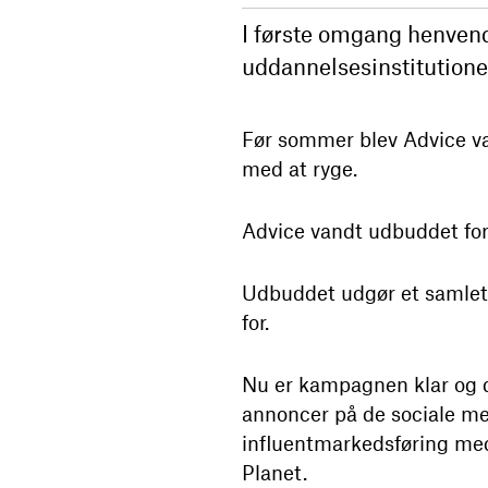
I første omgang henven
uddannelsesinstitutioner
Før sommer blev Advice val
med at ryge.
Advice vandt udbuddet fo
Udbuddet udgør et samlet b
for.
Nu er kampagnen klar og d
annoncer på de sociale m
influentmarkedsføring me
Planet.