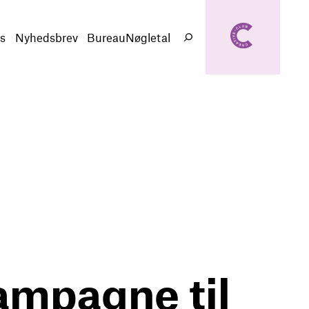
creativeclub.d
k
s
Nyhedsbrev
BureauNøgletal
Søg
ampagne til