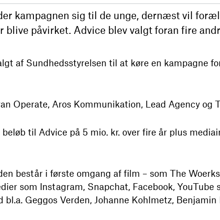
der kampagnen sig til de unge, dernæst vil for
 blive påvirket. Advice blev valgt foran fire and
gt af Sundhedsstyrelsen til at køre en kampagne for 
ran Operate, Aros Kommunikation, Lead Agency og 
eløb til Advice på 5 mio. kr. over fire år plus medi
en består i første omgang af film – som The Woerks
edier som Instagram, Snapchat, Facebook, YouTube 
d bl.a. Geggos Verden, Johanne Kohlmetz, Benjamin