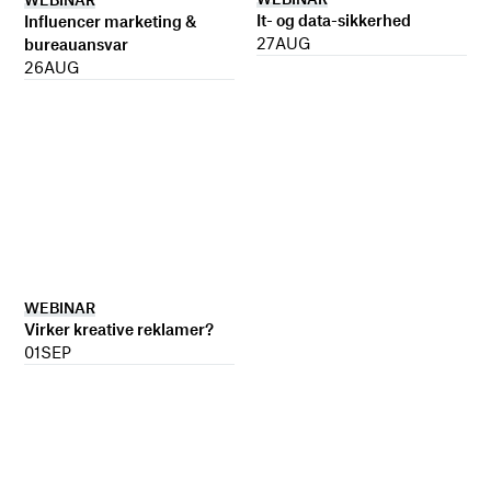
It- og data-sikkerhed
Influencer marketing &
27
AUG
bureauansvar
26
AUG
WEBINAR
Virker kreative reklamer?
01
SEP