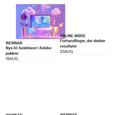
ONLINE-MØDE
Forhandlinger, der skaber
WEBINAR
resultater
Nye AI-funktioner i Adobe-
20
AUG
pakken
18
AUG
WEBINAR
WEBINAR