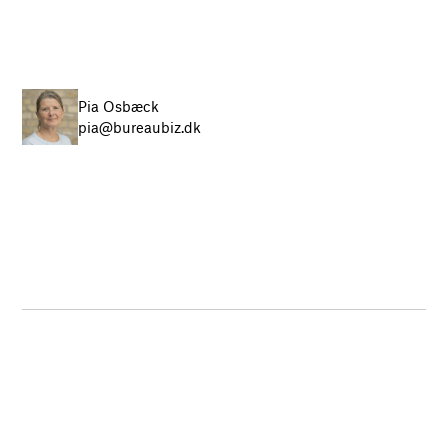
Pia Osbæck
pia@bureaubiz.dk