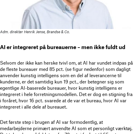
Adm. direktør Henrik Jense, Brandse & Co.
AI er integreret på bureauerne – men ikke fuldt ud
Selvom der ikke kan herske tvivl om, at AI har vundet indpas på
de fleste bureauer med 85 pct. (se figur nedenfor) som dagligt
anvender kunstig intelligens som en del af leverancerne til
kunderne, er det samtidig kun 19 pct., der betegner sig som
egentlige AI-baserede bureauer, hvor kunstig intelligens er
integreret i hele forretningsmodellen. Det er dog en stigning fra
i foråret, hvor 16 pct. svarede at de var et bureau, hvor AI var
integreret i alle dele af bureauet.
Det første step i brugen af AI var formodentlig, at
medarbejderne primært anvendte AI som et personligt værktøj.