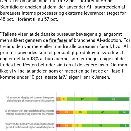
Det tal er da også faldet nu fra 72 pct. i foråret til 65 pct.
Samtidig er andelen af dem, der anvender AI i størstedelen af
bureauets interne processer og eksterne leverancer steget for
48 pct. i foråret til nu 57 pct.
”Tallene viser, at de danske bureauer bevæger sig langsomt
men sikkert gennem de
fire faser
af branchens AI-adoption. For
tre år siden var mere eller mindre alle bureauer i fase 1, hvor AI
primært anvendes som et personligt produktivitetsværktøj. I
dag er det kun 13% af bureauerne, som er meget enige i at de
findes her. Resten befinder sig i en af de senere faser. Og mon
ikke vi vil se, at andelen som er meget enige i at de er i fase 1
komme under 10 pct. næste år?,” siger Henrik Jensen.