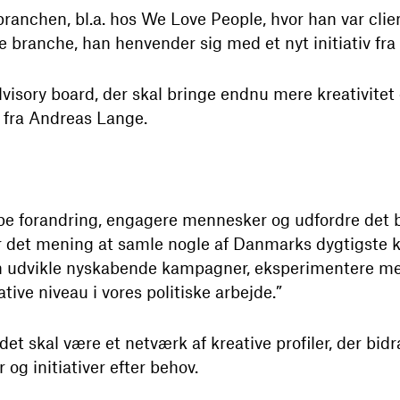
ranchen, bl.a. hos We Love People, hvor han var client 
e branche, han henvender sig med et nyt initiativ fra 
dvisory board, der skal bringe endnu mere kreativitet o
 fra Andreas Lange.
abe forandring, engagere mennesker og udfordre det
ver det mening at samle nogle af Danmarks dygtigste kr
n udvikle nyskabende kampagner, eksperimentere me
ive niveau i vores politiske arbejde.”
det skal være et netværk af kreative profiler, der bi
og initiativer efter behov.