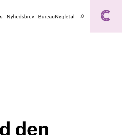
creativeclub.d
k
s
Nyhedsbrev
BureauNøgletal
Søg
ed den