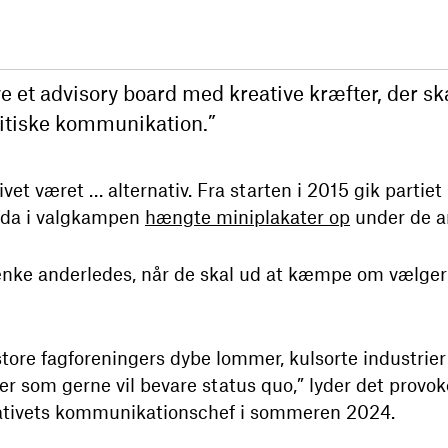
ave et advisory board med kreative kræfter, der sk
olitiske kommunikation.”
vet været … alternativ. Fra starten i 2015 gik partiet
 da i valgkampen
hængte miniplakater op
under de an
 tænke anderledes, når de skal ud at kæmpe om væl
store fagforeningers dybe lommer, kulsorte industrier 
er som gerne vil bevare status quo,” lyder det provo
nativets kommunikationschef i sommeren 2024.