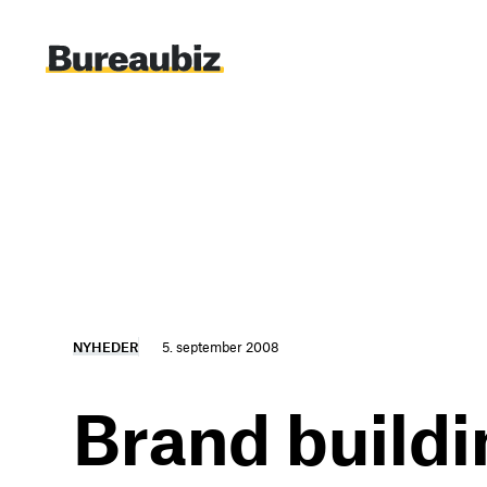
Spring
til
indhold
NYHEDER
5. september 2008
Brand buildin