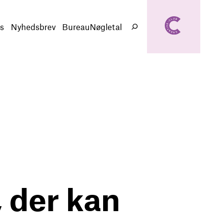
creativeclub.d
k
s
Nyhedsbrev
BureauNøgletal
Søg
, der kan