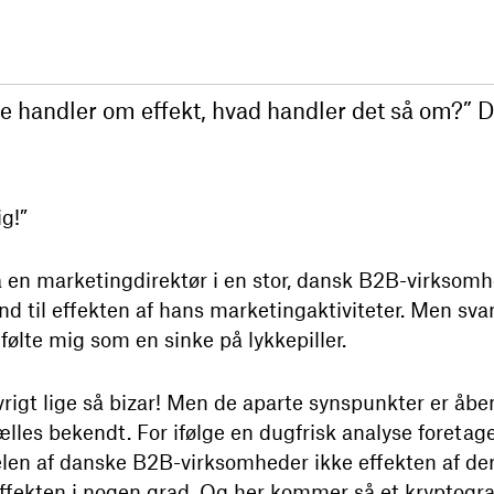
e handler om effekt, hvad handler det så om?” 
ig!”
 en marketingdirektør i en stor, dansk B2B-virksomh
 til effekten af hans marketingaktiviteter. Men svar
følte mig som en sinke på lykkepiller.
vrigt lige så bizar! Men de aparte synspunkter er åbe
ælles bekendt. For ifølge en dugfrisk analyse foretag
delen af danske B2B-virksomheder ikke effekten af d
ffekten i nogen grad. Og her kommer så et kryptogr