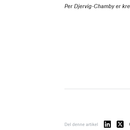
Per Djervig-Chamby er krea
Del denne artikel