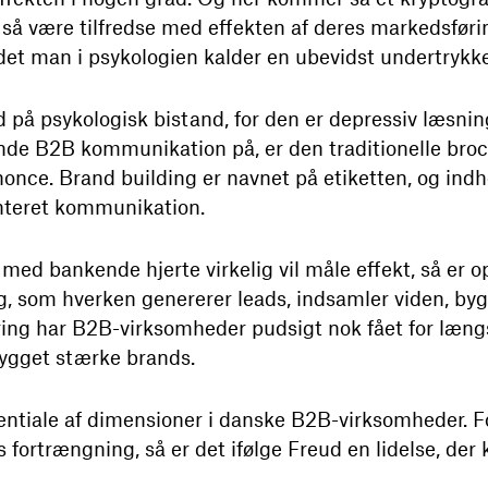
0 så være tilfredse med effekten af deres markedsfør
 det man i psykologien kalder en ubevidst undertrykke
ld på psykologisk bistand, for den er depressiv læsnin
kende B2B kommunikation på, er den traditionelle br
nce. Brand building er navnet på etiketten, og indho
teret kommunikation.
d bankende hjerte virkelig vil måle effekt, så er o
ng, som hverken genererer leads, indsamler viden, by
ring har B2B-virksomheder pudsigt nok fået for læng
ygget stærke brands.
tentiale af dimensioner i danske B2B-virksomheder. F
 fortrængning, så er det ifølge Freud en lidelse, der