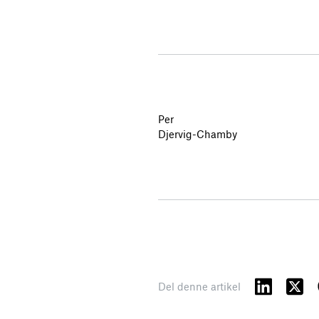
Per
Djervig-Chamby
Del denne artikel