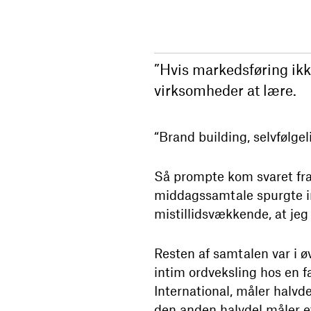
”Hvis markedsføring ikk
virksomheder at lære.
“Brand building, selvfølgel
Så prompte kom svaret fra
middagssamtale spurgte ind
mistillidsvækkende, at jeg 
Resten af samtalen var i ø
intim ordveksling hos en f
International, måler halv
den anden halvdel måler e