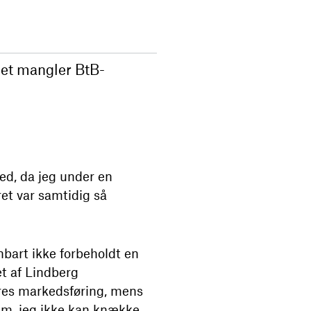
Det mangler BtB-
ed, da jeg under en
et var samtidig så
nbart ikke forbeholdt en
et af Lindberg
eres markedsføring, mens
am, jeg ikke kan knække,