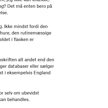
ing? Det må enten bero på
lse.
g. Ikke mindst fordi den
ochure, den rutinemæssige
ldet i flasken er
pskriften alt andet end den
gger databaser eller sælger
st i eksempelvis England
or selv om ubevidst
 kan behandles.