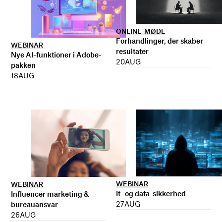
ONLINE-MØDE
Forhandlinger, der skaber
WEBINAR
resultater
Nye AI-funktioner i Adobe-
20
AUG
pakken
18
AUG
WEBINAR
WEBINAR
It- og data-sikkerhed
Influencer marketing &
27
AUG
bureauansvar
26
AUG