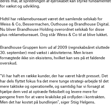
deres mål, at spredningen af ejerskabet kan styrke fundamentet
for vækst og udvikling.
Hidtil har reklamebureauet været det samlende selskab for
Weiss & Co, Bessermachen, Outhouse og Brandhouse Digital.
Nu bliver Brandhouse Holding overordnet selskab for disse
plus reklamebureauet. Dog står Weiss & Co til at blive lukket.
Brandhouse Gruppen kom ud af 2009 (regnskabsåret sluttede
30. september) med vækst i aktiviteterne. Men krisen
fornægtede ikke sin eksistens, hvilket kan ses på et faldende
overskud.
“Vi har haft en række kunder, der har været hårdt presset. Det
har dels flyttet fokus fra det mere tunge strategi-arbejde til det
mere taktiske og operationelle, og samtidig har vi forsøgt at
hjælpe dem ved at optræde fleksibelt og levere mere for
pengene frem for at være krakilske på ordlyden i kontrakten.
Men det har kostet på bundlinjen”, siger Stiig Helgens.