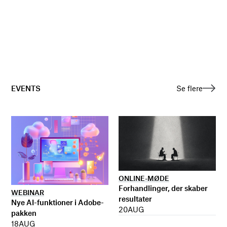
EVENTS
Se flere
ONLINE-MØDE
Forhandlinger, der skaber
WEBINAR
resultater
Nye AI-funktioner i Adobe-
20
AUG
pakken
18
AUG