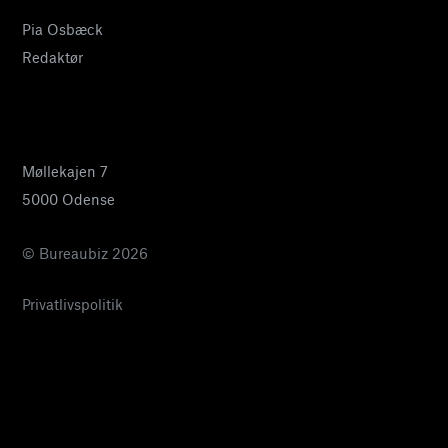
Pia Osbæck
Redaktør
24 27 32 38
pia@bureaubiz.dk
Møllekajen 7
5000 Odense
© Bureaubiz 2026
Privatlivspolitik