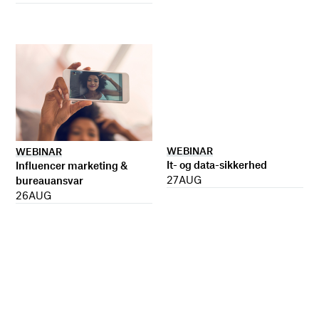
WEBINAR
WEBINAR
It- og data-sikkerhed
Influencer marketing &
27
AUG
bureauansvar
26
AUG