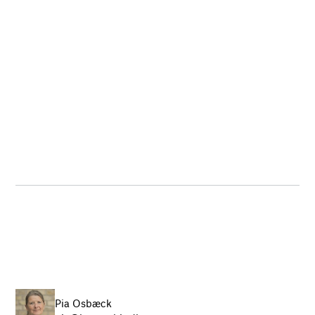
Pia Osbæck