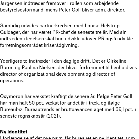
Jørgensen indtræder fremover i rollen som arbejdende
bestyrelsesformand, mens Peter Goll bliver adm. direktør.
Samtidig udvides partnerkredsen med Louise Helstrup
Guldager, der har været PR-chef de seneste tre år. Med sin
indtræden i ledelsen skal hun udvikle udover PR også udvikle
forretningsområdet kriserådgivning.
Yderligere to indtræder i den daglige drift. Det er Cirkeline
Buron og Paulina Nielsen, der bliver forfremmet til henholdsvis
director of organizational development og director of
operations.
Oxymoron har vækstet kraftigt de senere år. Ifølge Peter Goll
har man haft 50 pct. vækst for andet år i træk, og ifølge
Bureaubiz’ Bureautrends er bruttoavancen øget med 69,1 pct. i
seneste regnskabsår (2021).
Ny identitet
I forlængelse af det nye navn, får bureauet en ny identitet, som