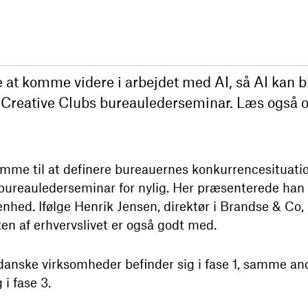
at komme videre i arbejdet med AI, så AI kan bli
 Creative Clubs bureaulederseminar. Læs også o
komme til at definere bureauernes konkurrencesituatio
bureaulederseminar for nylig. Her præsenterede han d
hed. Ifølge Henrik Jensen, direktør i Brandse & Co, 
ten af erhvervslivet er også godt med.
 danske virksomheder befinder sig i fase 1, samme ande
 i fase 3.