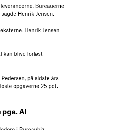
af leverancerne. Bureauerne
” sagde Henrik Jensen.
 eksterne. Henrik Jensen
I kan blive forløst
h Pedersen, på sidste års
 løste opgaverne 25 pct.
e pga. AI
ledere i Bureaubiz