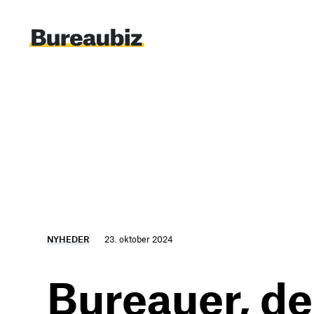
Spring
til
indhold
NYHEDER
23. oktober 2024
Bureauer, der