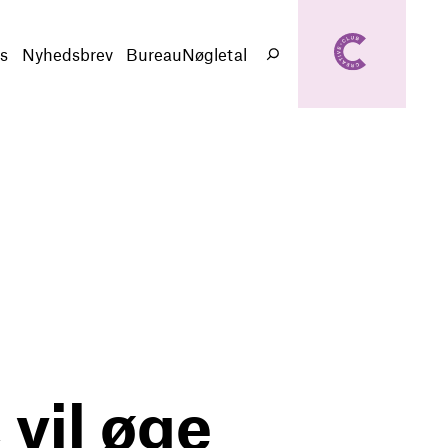
creativeclub.d
k
s
Nyhedsbrev
BureauNøgletal
Søg
 vil øge