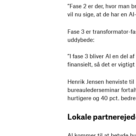
”Fase 2 er der, hvor man b
vil nu sige, at de har en 
Fase 3 er transformator-fa
uddybede:
”I fase 3 bliver AI en del a
finansielt, så det er vigti
Henrik Jensen henviste til 
bureaulederseminar fortalt
hurtigere og 40 pct. bedre
Lokale partnerejede
AI kommer til at betyde bu