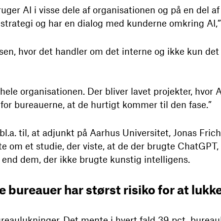
ruger AI i visse dele af organisationen og på en del 
AI-strategi og har en dialog med kunderne omkring AI,
sen, hvor det handler om det interne og ikke kun det
f hele organisationen. Der bliver lavet projekter, hvor A
gt for bureauerne, at de hurtigt kommer til den fase.”
bl.a. til, at adjunkt på Aarhus Universitet, Jonas Fric
e om et studie, der viste, at de der brugte ChatGPT,
 end dem, der ikke brugte kunstig intelligens.
 bureauer har størst risiko for at lukk
reaulukninger. Det mente i hvert fald 39 pct. bureau