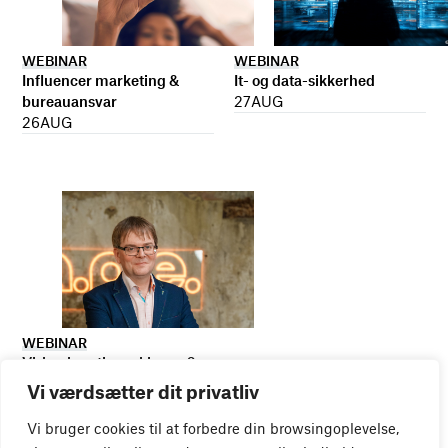
WEBINAR
WEBINAR
It- og data-sikkerhed
Influencer marketing &
27
AUG
bureauansvar
26
AUG
WEBINAR
Virker kreative reklamer?
01
SEP
Vi værdsætter dit privatliv
Vi bruger cookies til at forbedre din browsingoplevelse,