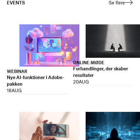
EVENTS
Se flere
ONLINE-MØDE
Forhandlinger, der skaber
WEBINAR
resultater
Nye AI-funktioner i Adobe-
20
AUG
pakken
18
AUG