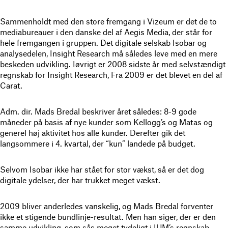
Sammenholdt med den store fremgang i Vizeum er det de to
mediabureauer i den danske del af Aegis Media, der står for
hele fremgangen i gruppen. Det digitale selskab Isobar og
analysedelen, Insight Research må således leve med en mere
beskeden udvikling. Iøvrigt er 2008 sidste år med selvstændigt
regnskab for Insight Research, Fra 2009 er det blevet en del af
Carat.
Adm. dir. Mads Bredal beskriver året således: 8-9 gode
måneder på basis af nye kunder som Kellogg’s og Matas og
generel høj aktivitet hos alle kunder. Derefter gik det
langsommere i 4. kvartal, der “kun” landede på budget.
Selvom Isobar ikke har stået for stor vækst, så er det dog
digitale ydelser, der har trukket meget vækst.
2009 bliver anderledes vanskelig, og Mads Bredal forventer
ikke et stigende bundlinje-resultat. Men han siger, der er den
samme udvikling, som sås meget tydeligt i IUM’s regnskab,