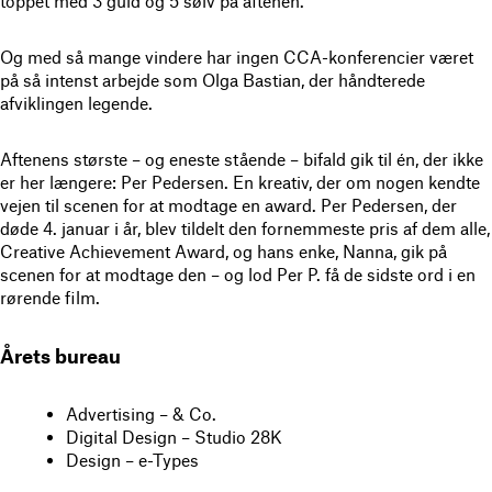
toppet med 3 guld og 5 sølv på aftenen.
Og med så mange vindere har ingen CCA-konferencier været
på så intenst arbejde som Olga Bastian, der håndterede
afviklingen legende.
Aftenens største – og eneste stående – bifald gik til én, der ikke
er her længere: Per Pedersen. En kreativ, der om nogen kendte
vejen til scenen for at modtage en award. Per Pedersen, der
døde 4. januar i år, blev tildelt den fornemmeste pris af dem alle,
Creative Achievement Award, og hans enke, Nanna, gik på
scenen for at modtage den – og lod Per P. få de sidste ord i en
rørende film.
Årets bureau
Advertising – & Co.
Digital Design – Studio 28K
Design – e-Types