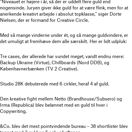
“Niveauet er højere i år, så der er uddelt flere guld end
nogensinde. Juryen giver ikke guld for at være flink, men for at
anerkende kreativt arbejde i absolut topklasse,” siger Dorte
Nielsen, der er formand for Creative Circle.
Med så mange vinderne under ét, og så mange guldvindere, er
det umuligt at fremhæve dem alle særskilt. Her er lidt udpluk:
Tre cases, der allerede har vundet meget, vandt endnu mere:
Backup Ukraine (Virtue), Chillboards (Nord DDB), og
Københavnerbænken (TV 2 Creative).
Studio 28K debuterede med 6 cirkler, heraf 4 af guld.
Den kreative fight mellem Netto (Brandhouse/Subsero) og
Irma (Republica) blev belønnet med en guld til hver i
Copywriting.
&Co. blev det mest pointvindende bureau – 38 shortlister blev