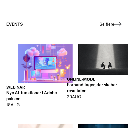
EVENTS
Se flere
ONLINE-MØDE
Forhandlinger, der skaber
WEBINAR
resultater
Nye AI-funktioner i Adobe-
20
AUG
pakken
18
AUG