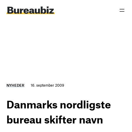
Spring
til
indhold
NYHEDER
16. september 2009
Danmarks nordligste
bureau skifter navn