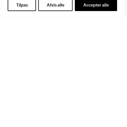
Virker kreative reklamer?
Tilpas
Afvis alle
Accepter alle
01
SEP