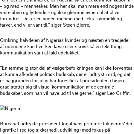
– og med – mennesker. Men her skal man mere end nogensinde
være åben og lyttende – og ikke glemme evnen til at blive
forundret. Det er en anden mening med f.eks. symbolik og
farver, end vi er vant til,” siger Steen Bjerre.
Omkring halvdelen af Nigerias kvinder og næsten en tredjedel
af mændene kan hverken læse eller skrive, så en teksttung
kommunikation var i al fald udelukket.
“En temmelig stor del af vælgerbefolkningen kan ikke forventes
at kunne afkode et politisk budskab, der er udtrykt i ord, og det
er baggrunden for, at vi har foreslået at præsidenten i højere
grad støtter sig til visuel kommunikation af de centrale
budskaber, som han vil have ud til vælgerne,” siger Leo Griffin.
Bureauet udtrykte præsident Jonathans primære fokusområder
i grafik: Fred (og sikkerhed), udvikling (med fokus på