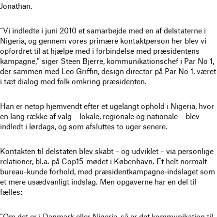
Jonathan.
“Vi indledte i juni 2010 et samarbejde med en af delstaterne i
Nigeria, og gennem vores primære kontaktperson her blev vi
opfordret til at hjælpe med i forbindelse med præsidentens
kampagne,” siger Steen Bjerre, kommunikationschef i Par No 1,
der sammen med Leo Griffin, design director på Par No 1, været
i tæt dialog med folk omkring præsidenten.
Han er netop hjemvendt efter et ugelangt ophold i Nigeria, hvor
en lang række af valg – lokale, regionale og nationale – blev
indledt i lørdags, og som afsluttes to uger senere.
Kontakten til delstaten blev skabt – og udviklet – via personlige
relationer, bl.a. på Cop15-mødet i København. Et helt normalt
bureau-kunde forhold, med præsidentkampagne-indslaget som
et mere usædvanligt indslag. Men opgaverne har en del til
fælles:
“Om det er i Danmark eller Nigeria, så er det kommunikation til