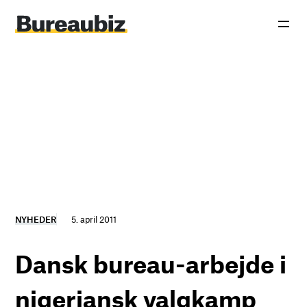
Spring
til
indhold
NYHEDER
5. april 2011
Dansk bureau-arbejde i
nigeriansk valgkamp