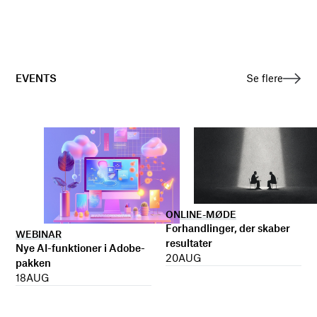
EVENTS
Se flere
ONLINE-MØDE
Forhandlinger, der skaber
WEBINAR
resultater
Nye AI-funktioner i Adobe-
20
AUG
pakken
18
AUG