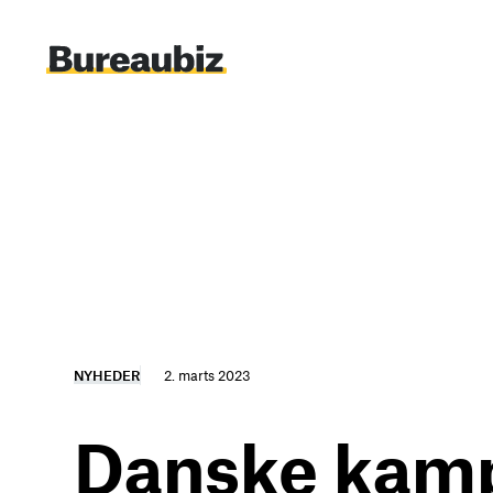
Spring
til
indhold
NYHEDER
2. marts 2023
Danske kampa