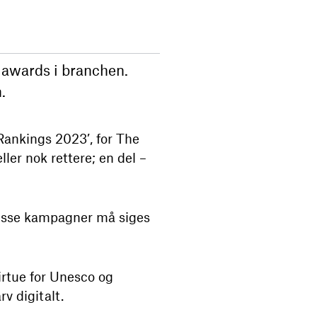
 awards i branchen.
.
Rankings 2023’, for The
ler nok rettere; en del –
 disse kampagner må siges
irtue for Unesco og
v digitalt.