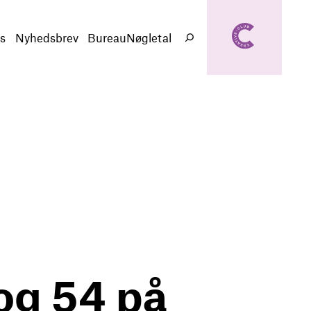
creativeclub.d
k
s
Nyhedsbrev
BureauNøgletal
Søg
og 54 på