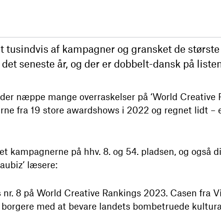
 tusindvis af kampagner og gransket de største
 det seneste år, og der er dobbelt-dansk på listen
 der næppe mange overraskelser på ‘World Creative 
ne fra 19 store awardshows i 2022 og regnet lidt – el
eret kampagnerne på hhv. 8. og 54. pladsen, og også
eaubiz’ læsere:
 nr. 8 på World Creative Rankings 2023. Casen fra V
borgere med at bevare landets bombetruede kulturar