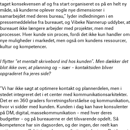
taget konsekvensen af og fra start organiseret os på en helt ny
måde, så kunderne oplever nogle nye dimensioner i
samarbejdet med deres bureau,” lyder indledningen i en
pressemeddelelse fra bureauet, og Vibeke Nannerup uddyber, at
bureauet ikke længere arbejder med projekter, men med
processer. Hver kunde sin proces, fordi det ikke kun handler om
nye muligheder i markedet, men også om kundens ressourcer,
kultur og kompetencer.
I flytter “et mentalt skrivebord ind hos kunden”. Men dækker det
blot ikke over, at planning og – især – kontaktsiden bliver
opgraderet fra jeres side?
“Vi har ikke søgt at optimere kontakt og plannerdelen, men i
stedet integreret det i et center med kommunikationsarkitekter.
Det er en 360 graders forretningsforståelse og kommunikation,
hvor vi sidder med kunden. Kunden i dag kan have konsulenter
på DM, digital, massekommunikation – med hver deres
budgetter – og på bureauerne er det tilsvarende opdelt. Så
kompetence har sin dagsorden, og der ingen, der reelt kan