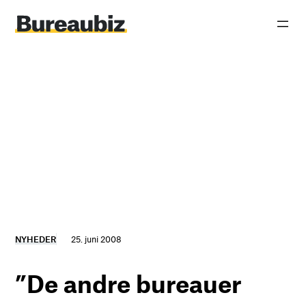
Spring
til
indhold
NYHEDER
25. juni 2008
”De andre bureauer