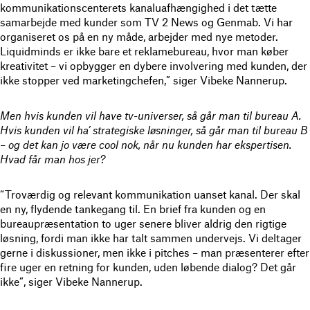
kommunikationscenterets kanaluafhængighed i det tætte
samarbejde med kunder som TV 2 News og Genmab. Vi har
organiseret os på en ny måde, arbejder med nye metoder.
Liquidminds er ikke bare et reklamebureau, hvor man køber
kreativitet – vi opbygger en dybere involvering med kunden, der
ikke stopper ved marketingchefen,” siger Vibeke Nannerup.
Men hvis kunden vil have tv-universer, så går man til bureau A.
Hvis kunden vil ha’ strategiske løsninger, så går man til bureau B
– og det kan jo være cool nok, når nu kunden har ekspertisen.
Hvad får man hos jer?
“Troværdig og relevant kommunikation uanset kanal. Der skal
en ny, flydende tankegang til. En brief fra kunden og en
bureaupræsentation to uger senere bliver aldrig den rigtige
løsning, fordi man ikke har talt sammen undervejs. Vi deltager
gerne i diskussioner, men ikke i pitches – man præsenterer efter
fire uger en retning for kunden, uden løbende dialog? Det går
ikke”, siger Vibeke Nannerup.