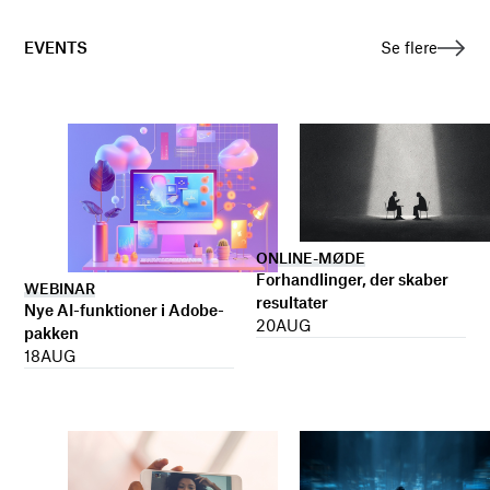
EVENTS
Se flere
ONLINE-MØDE
Forhandlinger, der skaber
WEBINAR
resultater
Nye AI-funktioner i Adobe-
20
AUG
pakken
18
AUG