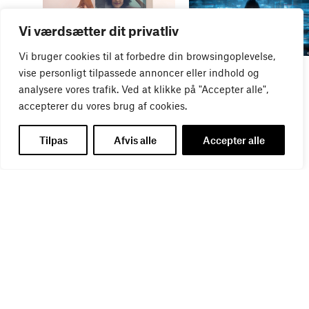
Vi værdsætter dit privatliv
Vi bruger cookies til at forbedre din browsingoplevelse,
WEBINAR
WEBINAR
vise personligt tilpassede annoncer eller indhold og
It- og data-sikkerhed
Influencer marketing &
analysere vores trafik. Ved at klikke på "Accepter alle",
27
AUG
bureauansvar
accepterer du vores brug af cookies.
26
AUG
Tilpas
Afvis alle
Accepter alle
WEBINAR
Virker kreative reklamer?
01
SEP