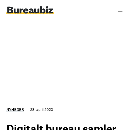
Spring
til
indhold
NYHEDER
28. april 2023
Digitalt bureau samler