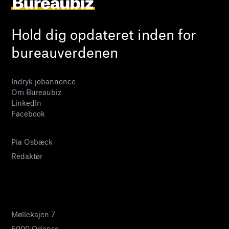
Hold dig opdateret inden for
bureauverdenen
Indryk jobannonce
Om Bureaubiz
LinkedIn
Facebook
Pia Osbæck
Redaktør
24 27 32 38
pia@bureaubiz.dk
Møllekajen 7
5000 Odense