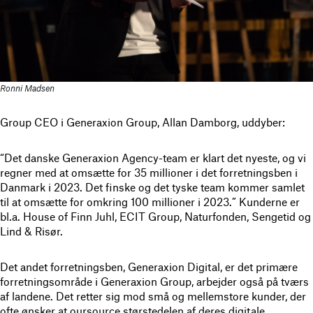
Ronni Madsen
Group CEO i Generaxion Group, Allan Damborg, uddyber:
“Det danske Generaxion Agency-team er klart det nyeste, og vi
regner med at omsætte for 35 millioner i det forretningsben i
Danmark i 2023. Det finske og det tyske team kommer samlet
til at omsætte for omkring 100 millioner i 2023.” Kunderne er
bl.a. House of Finn Juhl, ECIT Group, Naturfonden, Sengetid og
Lind & Risør.
Det andet forretningsben, Generaxion Digital, er det primære
forretningsområde i Generaxion Group, arbejder også på tværs
af landene. Det retter sig mod små og mellemstore kunder, der
ofte ønsker at oursource størstedelen af deres digitale