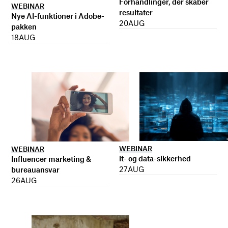
Forhandlinger, der skaber
WEBINAR
resultater
Nye AI-funktioner i Adobe-
20
AUG
pakken
18
AUG
WEBINAR
WEBINAR
It- og data-sikkerhed
Influencer marketing &
27
AUG
bureauansvar
26
AUG