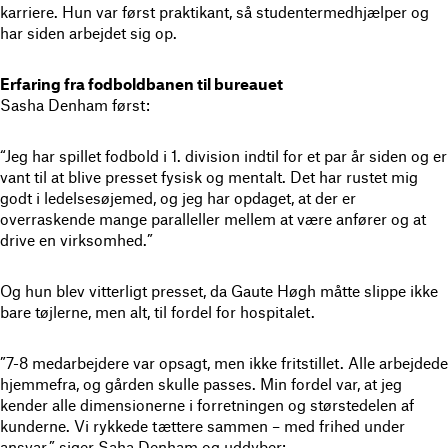
karriere. Hun var først praktikant, så studentermedhjælper og
har siden arbejdet sig op.
Erfaring fra fodboldbanen til bureauet
Sasha Denham først:
“Jeg har spillet fodbold i 1. division indtil for et par år siden
og er
vant til at blive presset fysisk og mentalt
.
Det har rustet mig
godt i ledelsesøjemed, og jeg har opdaget, at der er
overraskende mange paralleller mellem at være anfører og at
drive en virksomhed.”
Og hun blev vitterligt presset, da Gaute Høgh måtte slippe ikke
bare tøjlerne, men alt, til fordel for hospitalet.
”7-8 medarbejdere var opsagt, men ikke fritstillet. Alle arbejdede
hjemmefra, og gården skulle passes. Min fordel var, at jeg
kender alle dimensionerne i forretningen og størstedelen af
kunderne. Vi rykkede tættere sammen – med frihed under
ansvar,” siger Saha Denham og uddyber: