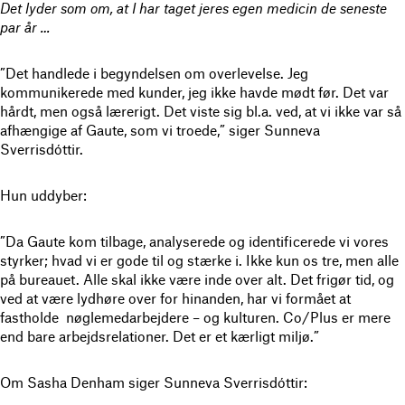
Det lyder som om, at I har taget jeres egen medicin de seneste
par år …
”Det handlede i begyndelsen om overlevelse. Jeg
kommunikerede med kunder, jeg ikke havde mødt før. Det var
hårdt, men også lærerigt. Det viste sig bl.a. ved, at vi ikke var så
afhængige af Gaute, som vi troede,” siger Sunneva
Sverrisdóttir.
Hun uddyber:
”Da Gaute kom tilbage, analyserede og identificerede vi vores
styrker; hvad vi er gode til og stærke i. Ikke kun os tre, men alle
på bureauet. Alle skal ikke være inde over alt. Det frigør tid, og
ved at være lydhøre over for hinanden, har vi formået at
fastholde nøglemedarbejdere – og kulturen. Co/Plus er mere
end bare arbejdsrelationer. Det er et kærligt miljø.”
Om Sasha Denham siger Sunneva Sverrisdóttir: