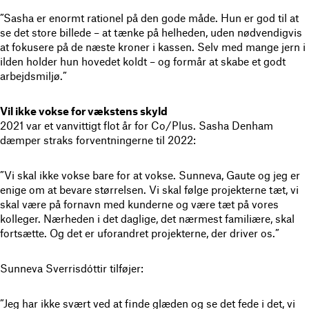
”Sasha er enormt rationel på den gode måde. Hun er god til at
se det store billede – at tænke på helheden, uden nødvendigvis
at fokusere på de næste kroner i kassen. Selv med mange jern i
ilden holder hun hovedet koldt – og formår at skabe et godt
arbejdsmiljø.”
Vil ikke vokse for vækstens skyld
2021 var et vanvittigt flot år for Co/Plus. Sasha Denham
dæmper straks forventningerne til 2022:
”Vi skal ikke vokse bare for at vokse. Sunneva, Gaute og jeg er
enige om at bevare størrelsen. Vi skal følge projekterne tæt, vi
skal være på fornavn med kunderne og være tæt på vores
kolleger. Nærheden i det daglige, det nærmest familiære, skal
fortsætte. Og det er uforandret projekterne, der driver os.”
Sunneva Sverrisdóttir tilføjer:
”Jeg har ikke svært ved at finde glæden og se det fede i det, vi