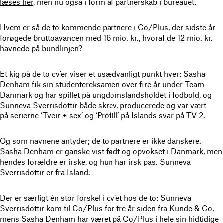
læses her
, men nu også i form af partnerskab i bureauet.
Hvem er så de to kommende partnere i Co/Plus, der sidste år
forøgede bruttoavancen med 16 mio. kr., hvoraf de 12 mio. kr.
havnede på bundlinjen?
Et kig på de to cv’er viser et usædvanligt punkt hver: Sasha
Denham fik sin studentereksamen over fire år under Team
Danmark og har spillet på ungdomslandsholdet i fodbold, og
Sunneva Sverrisdóttir både skrev, producerede og var vært
på serie
rne
‘Tveir + sex’
og ‘Prófíll’
på Islands svar på TV 2.
Og som navnene antyder; de to partnere er ikke danskere.
Sasha Denham er ganske vist født og opvokset i Danmark, men
hendes forældre er irske, og hun har irsk pas. Sunneva
Sverrisdóttir er fra Island.
Der er særligt én stor forskel i cv’et hos de to: Sunneva
Sverrisdóttir kom til Co/Plus for tre år siden fra Kunde & Co,
mens Sasha Denham har været på Co/Plus i hele sin hidtidige