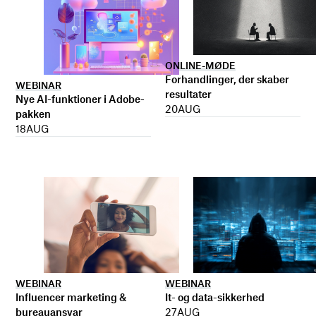
ONLINE-MØDE
Forhandlinger, der skaber
WEBINAR
resultater
Nye AI-funktioner i Adobe-
20
AUG
pakken
18
AUG
WEBINAR
WEBINAR
It- og data-sikkerhed
Influencer marketing &
27
AUG
bureauansvar