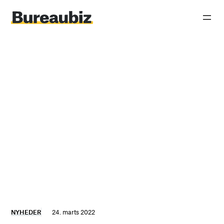
Spring
til
indhold
NYHEDER
24. marts 2022