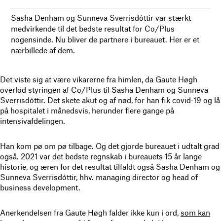
Sasha Denham og Sunneva Sverrisdóttir var stærkt
medvirkende til det bedste resultat for Co/Plus
nogensinde. Nu bliver de partnere i bureauet. Her er et
nærbillede af dem.
Det viste sig at være vikarerne fra himlen, da Gaute Høgh
overlod styringen af Co/Plus til Sasha Denham og Sunneva
Sverrisdóttir. Det skete akut og af nød, for han fik covid-19 og lå
på hospitalet i månedsvis, herunder flere gange på
intensivafdelingen.
Han kom pø om pø tilbage. Og det gjorde bureauet i udtalt grad
også. 2021 var det bedste regnskab i bureauets 15 år lange
historie, og æren for det resultat tilfaldt også Sasha Denham og
Sunneva Sverrisdóttir, hhv. managing director og head of
business development.
Anerkendelsen fra Gaute Høgh falder ikke kun i ord,
som kan