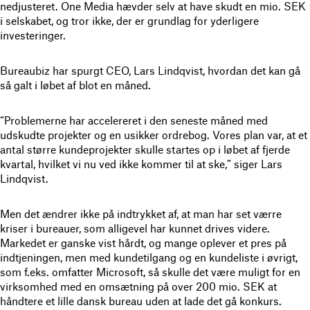
nedjusteret. One Media hævder selv at have skudt en mio. SEK
i selskabet, og tror ikke, der er grundlag for yderligere
investeringer.
Bureaubiz har spurgt CEO, Lars Lindqvist, hvordan det kan gå
så galt i løbet af blot en måned.
“Problemerne har accelereret i den seneste måned med
udskudte projekter og en usikker ordrebog. Vores plan var, at et
antal større kundeprojekter skulle startes op i løbet af fjerde
kvartal, hvilket vi nu ved ikke kommer til at ske,” siger Lars
Lindqvist.
Men det ændrer ikke på indtrykket af, at man har set værre
kriser i bureauer, som alligevel har kunnet drives videre.
Markedet er ganske vist hårdt, og mange oplever et pres på
indtjeningen, men med kundetilgang og en kundeliste i øvrigt,
som f.eks. omfatter Microsoft, så skulle det være muligt for en
virksomhed med en omsætning på over 200 mio. SEK at
håndtere et lille dansk bureau uden at lade det gå konkurs.