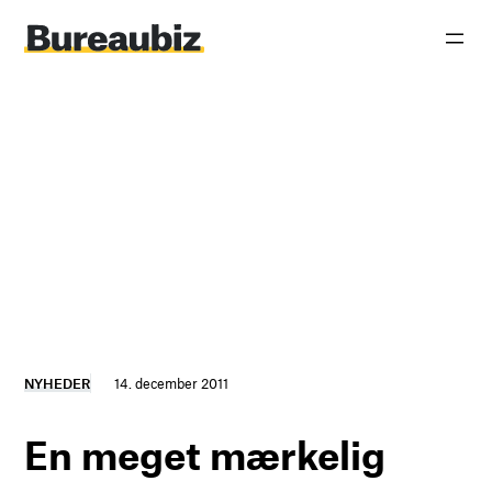
Spring
til
indhold
NYHEDER
14. december 2011
En meget mærkelig