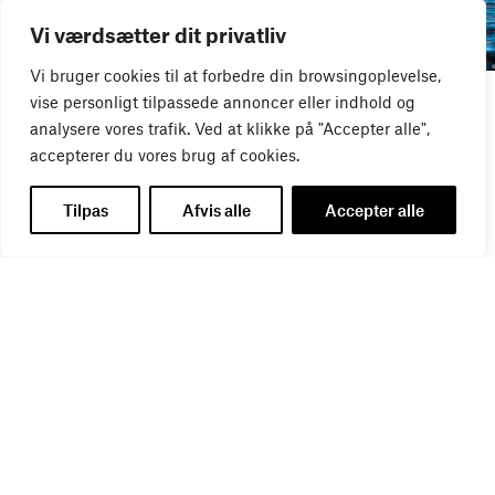
Vi værdsætter dit privatliv
Vi bruger cookies til at forbedre din browsingoplevelse,
WEBINAR
WEBINAR
vise personligt tilpassede annoncer eller indhold og
It- og data-sikkerhed
Influencer marketing &
analysere vores trafik. Ved at klikke på "Accepter alle",
27
AUG
bureauansvar
accepterer du vores brug af cookies.
26
AUG
Tilpas
Afvis alle
Accepter alle
WEBINAR
Virker kreative reklamer?
01
SEP