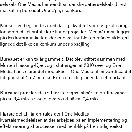
selskab, One Media, har sendt sit danske datterselskab, direct
marketing bureauet One Cph, i konkurs.
Konkursen begrundes med dårlig likviditet som følge af dårlig
lønsomhed i et antal store kundeprojekter. Men når man kigger
på den kommunikation, der er givet for blot en måned siden, så
lignede det ikke en konkurs under opsejling.
Bureauet er kun to år gammelt. Det blev stiftet sammen med
Morten Hassing-Kjær, og i slutningen af 2010 overtog One
Media hans ejerandel mod aktier i One Media til en værdi på det
tidspunkt af 1,5-2 mio. kr. Kursen er dog siden faldet markant.
Bureauet præsterede i sit første regnskabsår en bruttoavance
på ca. 6,4 mio. kr. og et overskud på ca. 0,4 mio.
I første del af i år omtales der i One Medias
kvartalsmeddelelser, at der arbejdes på en implementering og
effektivisering af processer med henblik på fremtidig vækst.