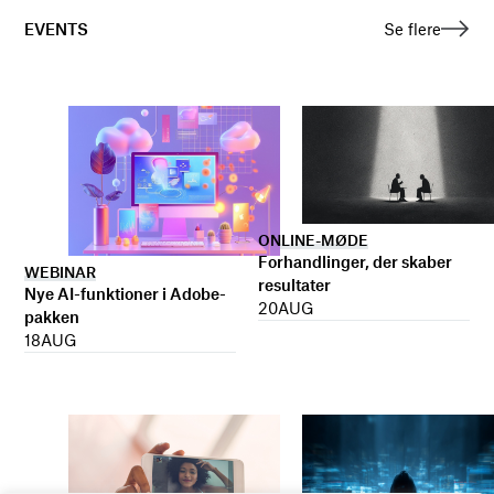
EVENTS
Se flere
ONLINE-MØDE
Forhandlinger, der skaber
WEBINAR
resultater
Nye AI-funktioner i Adobe-
20
AUG
pakken
18
AUG