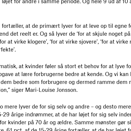
 løjet for andre i samme periode. Og hele 9 ud af 1
ortæller, at de primært lyver for at leve op til egne f
, end det reelt er. Og så lyver de ‘for at skjule noget p
or at virke klogere’, ‘for at virke sjovere’, ‘for at virk
fekte’.
matisk, at kvinder føler så stort et behov for at lyve f
pgave at lære forbrugerne bedre at kende. Og vi kan
rstå dem bedre som forbrugere og dermed ramme dem 
n,” siger Mari-Louise Jonsson.
o mere lyver de for sig selv og andre – og desto mere
5-29 årige indrømmer, at de har løjet for sig selv inde
. for kvinder på 70 år og ældre. Samme mønster gør s
e. 61 pct. af de 15-29 årige fortæller, at de har løjet 