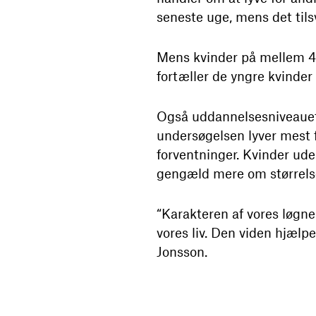
seneste uge, mens det tilsv
Mens kvinder på mellem 40-5
fortæller de yngre kvinder p
Også uddannelsesniveauet 
undersøgelsen lyver mest f
forventninger. Kvinder ud
gengæld mere om størrelse
“Karakteren af vores løgn
vores liv. Den viden hjælp
Jonsson.