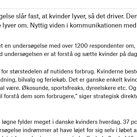
se slår fast, at kvinder lyver, så det driver. Den
de lyver om. Nyttig viden i kommunikationen med
tet en undersøgelse med over 1200 respondenter om,
ed undersøgelsen er at forstå og sætte kvinder på d
r for størstedelen af nutidens forbrug. Kvinderne be
ning, bilvalg og feriekøb. Det er ganske enkelt kvi
kal være. Økosunde, sportsfreaks, dyreelskere etc. Og 
l forstå dem som forbrugere,” siger strategisk direkt
 løgne fylder meget i danske kvinders hverdag. 37 pct
rsøgelse indrømmer at have løjet for sig selv i løbet