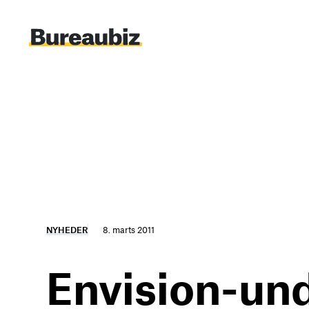
Spring
til
indhold
NYHEDER
8. marts 2011
Envision-und