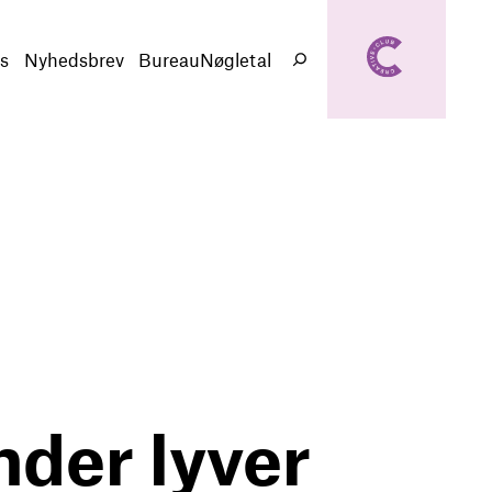
creativeclub.d
k
s
Nyhedsbrev
BureauNøgletal
Søg
nder lyver