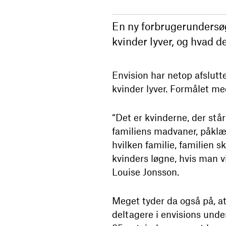
En ny forbrugerundersøgel
kvinder lyver, og hvad 
Envision har netop afslut
kvinder lyver. Formålet m
“Det er kvinderne, der stå
familiens madvaner, påklæd
hvilken familie, familien s
kvinders løgne, hvis man vi
Louise Jonsson.
Meget tyder da også på, at
deltagere i envisions unde