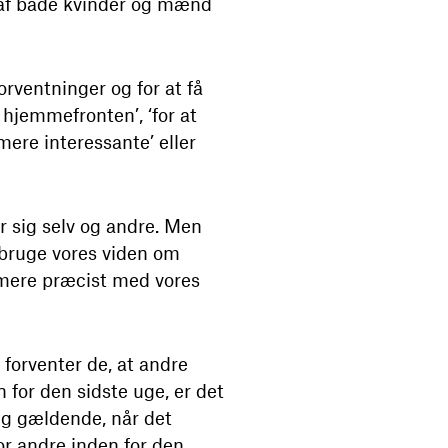
0 af både kvinder og mænd
orventninger og for at få
å hjemmefronten’, ‘for at
e mere interessante’ eller
or sig selv og andre. Men
 bruge vores viden om
mere præcist med vores
 forventer de, at andre
n for den sidste uge, er det
ig gældende, når det
for andre inden for den