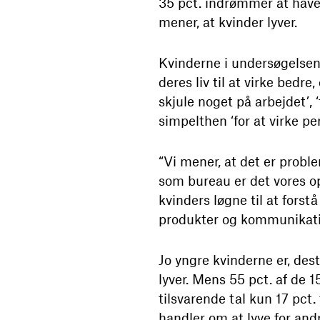
35 pct. indrømmer at have
mener, at kvinder lyver.
Kvinderne i undersøgelsen f
deres liv til at virke bedre
skjule noget på arbejdet’, ‘f
simpelthen ‘for at virke per
“Vi mener, at det er proble
som bureau er det vores o
kvinders løgne til at fo
produkter og kommunikatio
Jo yngre kvinderne er, dest
lyver. Mens 55 pct. af de 1
tilsvarende tal kun 17 pct
handler om at lyve for andr