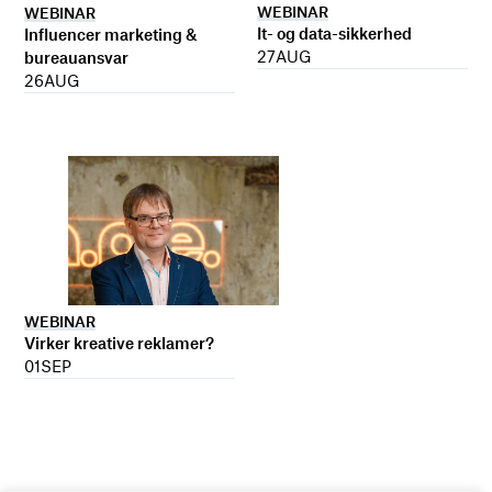
WEBINAR
WEBINAR
It- og data-sikkerhed
Influencer marketing &
27
AUG
bureauansvar
26
AUG
WEBINAR
Virker kreative reklamer?
01
SEP