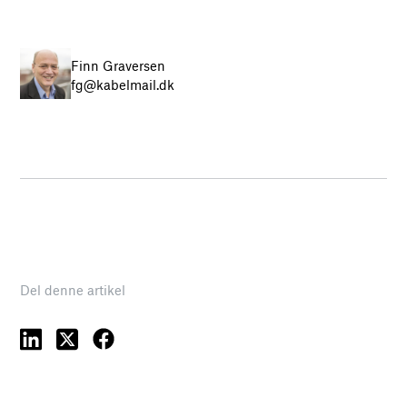
Finn Graversen
fg@kabelmail.dk
Del denne artikel