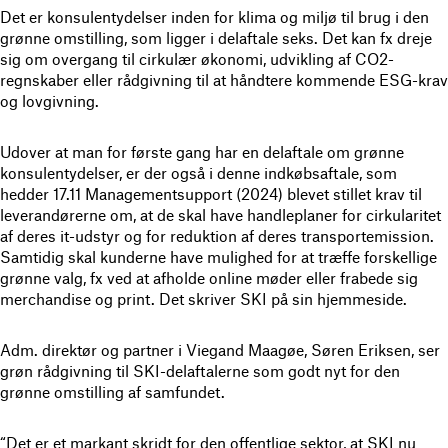
Det er konsulentydelser inden for klima og miljø til brug i den
grønne omstilling, som ligger i delaftale seks. Det kan fx dreje
sig om overgang til cirkulær økonomi, udvikling af CO2-
regnskaber eller rådgivning til at håndtere kommende ESG-krav
og lovgivning.
Udover at man for første gang har en delaftale om grønne
konsulentydelser, er der også i denne indkøbsaftale, som
hedder 17.11 Managementsupport (2024) blevet stillet krav til
leverandørerne om, at de skal have handleplaner for cirkularitet
af deres it-udstyr og for reduktion af deres transportemission.
Samtidig skal kunderne have mulighed for at træffe forskellige
grønne valg, fx ved at afholde online møder eller frabede sig
merchandise og print. Det skriver SKI på sin hjemmeside.
Adm. direktør og partner i Viegand Maagøe, Søren Eriksen, ser
grøn rådgivning til SKI-delaftalerne som godt nyt for den
grønne omstilling af samfundet.
“Det er et markant skridt for den offentlige sektor, at SKI nu