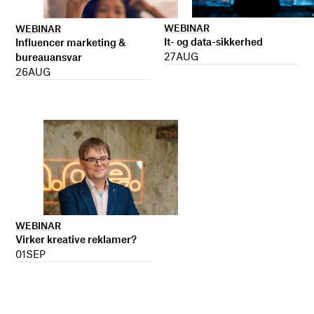
WEBINAR
WEBINAR
It- og data-sikkerhed
Influencer marketing &
27
AUG
bureauansvar
26
AUG
WEBINAR
Virker kreative reklamer?
01
SEP